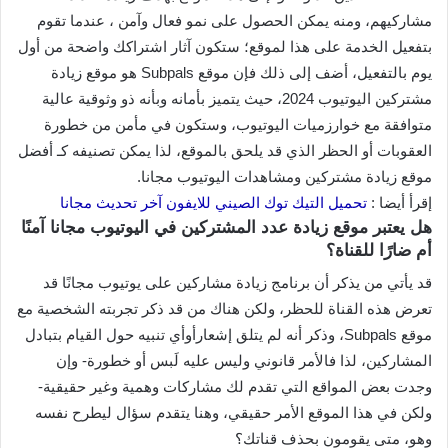
مشاركيهم، ومنه يمكن الحصول على نمو فعال وآمن ، عندما تقوم
بتفعيل الخدمة على هذا لموقع؛ ستكون آثار اشتراكك واضحة من أول
يوم بالتفعيل، أضف إلى ذلك فإن موقع Subpals هو موقع زيادة
مشتركين اليوتيوب 2024، حيث يتميز بأمانه وبأنه ذو وثوقية عالية
متوافقة مع خوارزميات اليوتيوب، وستكون في مأمن من خطورة
العقوبات أو الحظر الذي قد يلحق بالموقع، لذا يمكن تصنيفه كـ أفضل
موقع زيادة مشتركين ومشاهدات اليوتيوب مجانا.
إقرأ أيضا :
تحميل التيك توك الصيني للايفون آخر تحديث مجانا
هل يعتبر موقع زيادة عدد المشتركين في اليوتيوب مجانا آمنًا
أم ضارًا للقناة؟
قد يأتي من يذكر أن برنامج زيادة مشاركين على يوتيوب مجانًا قد
تعرض هذه القناة للحظر، ولكن هناك من قد ذكر تجربته الشخصية مع
موقع Subpals، وذكر أنه لم يتلق إشعارأوأي تنبيه حول القيام بتبادل
المشاركين، لذا فالأمر قانوني وليس عليه لَبس أو خطورة- وإن
وجدت بعض المواقع التي تقدم لك مشاركات وهمية وغير حقيقية-
ولكن في هذا الموقع الأمر حقيقي، وهنا يتقدم سؤال ليطرح نفسه
وهو، متى يقومون بحذف قناتك؟