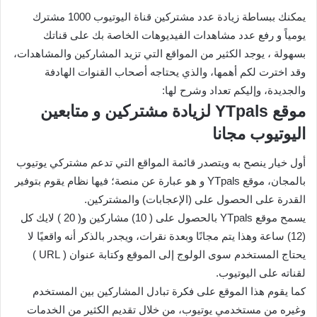
يمكنك ببساطة زيادة عدد مشتركين قناة اليوتيوب 1000 مشترك
يومياً و رفع عدد مشاهدات الفيديوهات الخاصة بك على قناتك
بسهولة ، يوجد الكثير من المواقع التي تزيد المشاركين والمشاهدات،
وقد اخترت لكم أهمها، والذي يحتاجه أصحاب القنوات الهادفة
والجديدة، وإليكم تعداد وشرح لها:
موقع YTpals لزيادة مشتركين و متابعين
اليوتيوب مجانا
أول خيار ينصح به ويتصدر قائمة المواقع التي تدعم مشتركي يوتيوب
بالمجان، موقع YTpals و هو عبارة عن منصة؛ فيها نظام يقوم بتوفير
القدرة على الحصول على (الإعجابات) والمشتركين.
يسمح موقع YTpals بالحصول على ( 10) مشاركين و( 20 ) لايك كل
(12) ساعة وهذا يتم مجانًا وبعدة نقرات، ويجدر بالذكر أنه واقعيًا لا
يحتاج المستخدم سوى الولوج إلى الموقع وكتابة عنوان ( URL )
لقناته على اليوتيوب.
كما يقوم هذا الموقع على فكرة تبادل المشاركين بين المستخدم
وغيره من مستخدمي يوتيوب، من خلال تقديم الكثير من الخدمات