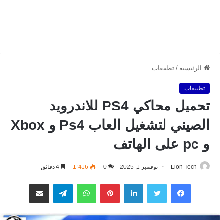
الرئيسية
/
تطبيقات
تطبيقات
تحميل محاكي PS4 للاندرويد
الصيني لتشغيل العاب Ps4 و Xbox
و pc على الهاتف
Lion Tech
نوفمبر 1, 2025
0
1٬416
4 دقائق
فيسبوك
تويتر
لينكدإن
بينتيريست
واتساب
تيلقرام
مشاركة عبر البريد