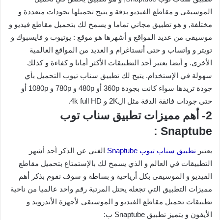
الموسيقى و مقاطع الفيديو بدقة و يتيح تحميلها بجودات متعددة و
مختلفة, و هو تطبيق مجاني تماما و يسمح لك بتحميل مقاطع فيديو و
موسيقى من عديد المواقع و أشهرها هو موقع : يوتيوب و فايسبوك و
تويتر و واتساب و حتى أنستاغرام و العديد من المواقع العالمية
الأخرى. و أيضا يعتبر أحد التطبيقات الأكثر أمانا و كفاءة و كذلك
سهولة في الإستخدام. يتيح لك تطبيق سناب تيوب التحميل بأي
جودة تريدها سواء كانت بجودة 360p أو 480p و 780p و 1080p أو
حتى جودات فائقة الدقة مثل ال2K و 4k full HD.
2- أهم مميزات تطبيق سناب توب
Snaptube :
يعتبر
تطبيق سناب تيوب Snaptube
الغني عن الذكر أحد أشهر
التطبيقات في العالم و الذي يسمح لك بالإستمتاع بتحميل مقاطع
الفيديو و الموسيقى بكل أرياحية و بساطة و سوف نقوم بذكر أهم
مميزات التطبيق التي تجعله يحتل المرتبة رقم واحد عالميا من ناحية
تطبيقات تحميل مقاطع الفيديو و الموسيقى لأجهزة الأندرويد و
الأيفون و يتميز تطبيق Snaptube ب: