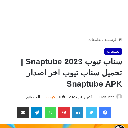
الرئيسية
/
تطبيقات
تطبيقات
سناب تيوب Snaptube 2023 |
تحميل سناب تيوب اخر اصدار
Snaptube APK
Lion Tech
أكتوبر 31, 2025
0
868
5 دقائق
فيسبوك
تويتر
لينكدإن
بينتيريست
واتساب
تيلقرام
مشاركة عبر البريد