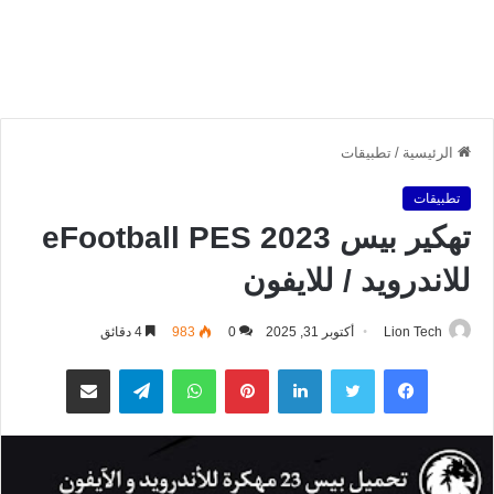
الرئيسية
/
تطبيقات
تطبيقات
تهكير بيس 2023 eFootball PES
للاندرويد / للايفون
Lion Tech
أكتوبر 31, 2025
0
983
4 دقائق
فيسبوك
تويتر
لينكدإن
بينتيريست
واتساب
تيلقرام
مشاركة عبر البريد