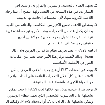
يسهل القيام بالتسديد، والتمرير، والمراوغة، واستعراض
المهارات، في هذه النسخة من اللعبة، ولهذا ينصح أن تبدأ رحلة
اللاعب الكروية منها، لأن التعليمات الخاصة بها بديهية.
يستطيع اللاعب تجميع الكثير من المكاسب والغنائم من اللعبة
بعد أن يكمل عدد من التحديات، وهذا الأمر يعتبر مساعدة قوية
تتيح له الفرصة لدخول بطولات كبيرة مع لاعبين آخرين
حقيقيين من مختلف بقاع العالم.
لعبة FIFA 23 تعيد تعريف نظام تناغم بين الفريق Ultimate
Team، وذلك لأهمية توفر هذا الأمر حيث يعتبر من إمكانيات
الفوز في الأنظمة الأساسية.
يوجد في لحظات FUT أوضاع جديدة للاعب الفردي، يمكن
الاعتماد عليها كلياً خلال التحديات القائمة على أحداث واقعية
من الحياة الكروية، وأنشطة FUT المتنوعة.
يوجد طرق عديدة يمكن من خلالها لعب FIFA 23 حيث يمكن
تشغيلها على الحاسوب الشخصي الذي يعمل بنظام الويندوز،
ويمكن تشغيلها على الـ Android، أو الـ PlayStation، وكذلك الـ