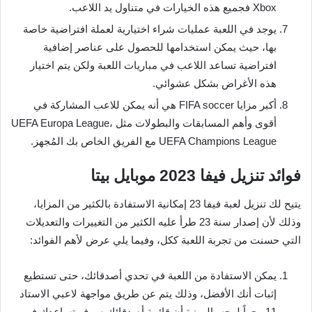
Xbox فجميع هذه الخيارات في متناول يد اللاعب.
يوجد في اللعبة عمليات شراء اختيارية لعملة افتراضية خاصة
بها، حيث يمكن استخدامها للحصول على عناصر إضافية
افتراضية تساعد اللاعب في مباريات اللعبة ولكن يتم اختيار
هذه الأغراض بشكل عشوائي.
أكبر مزايا FIFA soccer هي أنه يمكن للاعب المشاركة في
أقوى وأهم المسابقات والبطولات مثل UEFA Europa League،
UEFA Champions League مع الفريق الخاص بك المُجهز.
فوائد تنزيل فيفا 2023 موبايل بيتا
يتيح لك تنزيل لعبة فيفا 23 إمكانية الاستفادة بالكثير من المزايا،
وذلك لأن إصدار سنة 23 طرأ عليه الكثير من التغييرات والتعديلات
التي حسنت من تجربة اللعبة ككل، وفيما يلي عرض لأهم الفوائد:
يمكن الاستفادة من اللعبة في تحدي أصدقائك، حتى تستطيع
إثبات أنك الأفضل، وذلك يتم عن طريق مواجهة لاعبي الاستاد
11 وجهاً لوجه، الميزة أن قائمة أصدقائك سوف تساعدك في