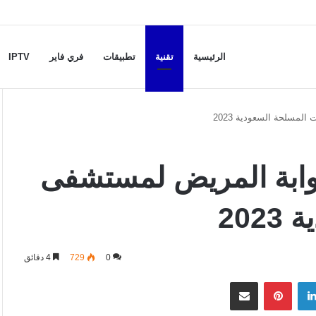
الرئيسية
تقنية
تطبيقات
فري فاير
IPTV
المسلحة السعودية 2023
ة بوابة المريض لمستشفى
20
0
729
4 دقائق
لينكدإن
بينتيريست
مشاركة عبر البريد