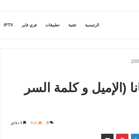
الرئيسية
تقنية
تطبيقات
فري فاير
IPTV
 (الإميل و كلمة السر
0
619
4 دقائق
لينكدإن
بينتيريست
مشاركة عبر البريد