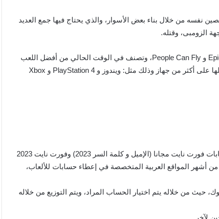
ن نفسه من خلال بناء بعض الأسوار، والذي يحتاج فيها جمع العديد
ة الزومبى، وقتله.
أنشأت اللعبة في عام 2017، وتم تطويرها من قبل شركة Epic Games و People Can Fly، وتصنف في الوقت الحالي من أفضل اللعب
وأكثرها متعة وإثارة، ومما يميز هذه اللعبة عن غيرها أنه يمكن تشغيلها على أكثر من جهاز وذلك مثل: ويندوز و PlayStation 4 و Xbox
حتى الان لم يكتشف إلا موقع واحد فقط من خلاله يمكن دخول حسابات فورت نايت مجانا (الإميل و كلمة السر 2023) وفورت نايت 2023
يصنف حتى الآن بأنه واحد من أشهر المواقع العربية المتخصصة في إعطاء حسابات للألعاب،
 حيث من خلاله يتم اختيار الحساب المراد، ويتم التوزيع من خلاله
ن لآخر.