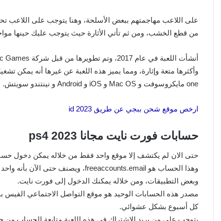
على اللاعب مهاجمتهم ببعض الأسلحة، وهنا يتوجب على اللاعب تحصي
من قطع الخشب، ومن ثم تأتي الأثارة حيث يتوجب عليك حينها مواجه
one مايكروسوفت و Mac OS و iOS و Android و نينتندو سويتش.
ارخص موقع شحن ببجي عن طريق id 2023
حسابات فورت نايت مجانا ps4 2023
وهذا الحساب هو freeaccounts.email، و
وبعض التطبيقات، ومن خلاله يمكنك الدخول إلى فورت نايت.
مصدر هذه الحسابات الوحيد هو موقع التواصل الاجتماعي الفيس بوك،
كل أسبوع بشكل عشوائي.
يتوجب على من يريد الاشتراك في هذه اللعبة متابعة الحساب من حي