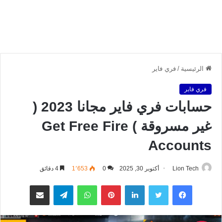
الرئيسية
/
فري فاير
فري فاير
حسابات فري فاير مجانا 2023 (
غير مسروقة ) Get Free Fire
Accounts
Lion Tech
أكتوبر 30, 2025
0
1٬653
4 دقائق
فيسبوك
تويتر
لينكدإن
بينتيريست
واتساب
تيلقرام
مشاركة عبر البريد