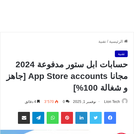
الرئيسية
/
تقنية
تقنية
حسابات ابل ستور مدفوعة 2024
مجانا App Store accounts [جاهز
و شغالة 100%]
Lion Tech
نوفمبر 1, 2025
0
3٬570
4 دقائق
فيسبوك
تويتر
لينكدإن
بينتيريست
واتساب
تيلقرام
مشاركة عبر البريد