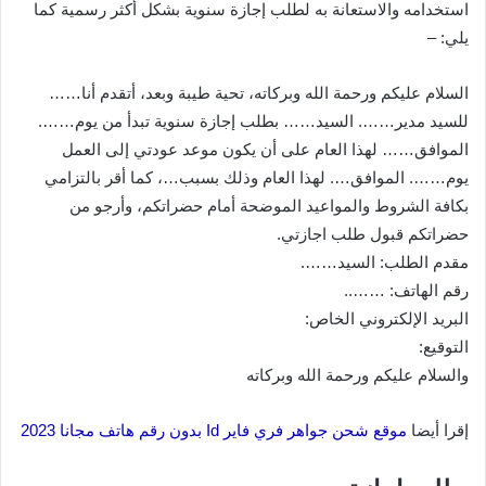
استخدامه والاستعانة به لطلب إجازة سنوية بشكل أكثر رسمية كما
يلي: –
السلام عليكم ورحمة الله وبركاته، تحية طيبة وبعد، أتقدم أنا……
للسيد مدير……. السيد…… بطلب إجازة سنوية تبدأ من يوم…….
الموافق…… لهذا العام على أن يكون موعد عودتي إلى العمل
يوم……. الموافق…. لهذا العام وذلك بسبب…، كما أقر بالتزامي
بكافة الشروط والمواعيد الموضحة أمام حضراتكم، وأرجو من
حضراتكم قبول طلب اجازتي.
مقدم الطلب: السيد…….
رقم الهاتف: ……..
البريد الإلكتروني الخاص:
التوقيع:
والسلام عليكم ورحمة الله وبركاته
إقرا أيضا
موقع شحن جواهر فري فاير Id بدون رقم هاتف مجانا 2023