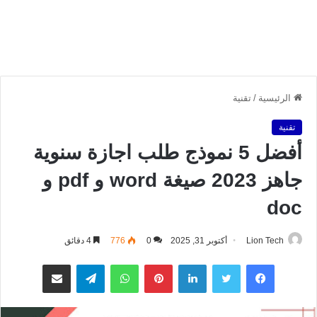
الرئيسية
/
تقنية
تقنية
أفضل 5 نموذج طلب اجازة سنوية
جاهز 2023 صيغة word و pdf و
doc
Lion Tech
أكتوبر 31, 2025
0
776
4 دقائق
فيسبوك
تويتر
لينكدإن
بينتيريست
واتساب
تيلقرام
مشاركة عبر البريد