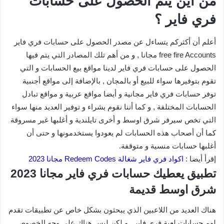
من أين يتم الحصول على حسابات
فري فاير ؟
أعلم أن أكثركم يتساءل عن مصدر الحصول على حسابات فري فاير
free fire Accounts مجانا , و من أهم تلك المصادر التي يتم فيها
الحصول على حسابات فري فاير لدينا مواقع بيع الحسابات و التي
تقوم بتوفيرها سواء للبيع أو بالمجان , بالإضافة إلى مواقع أجنبية
توفر حسابات فري فاير مجانية و أيضا مواقع عربية و مواقع تبادل
الحسابات المختلفة , و كما أننا نقوم بشراء و توفير العديد منها سواء
التي تخص سيرفر شرق اوسط و أخرى تايلندية و أغلبها غير مسروقة
كما أن أصحاب هذه الحسابات لم يعودوا يستخدمونها و حتى أن
أغلبها حسابات منسية و متوقفة.
إقرأ أيضا :
اكواد فري فاير شغالة Redeem Codes مجانا 2023
تطبيق يعطيك حسابات فري فاير مجانا 2023
شرق اوسط قديمة
هناك العديد من اللاعبين الذي يبحثون بشكل خاص عن تطبيقات تقدم
لهم حسابات لعبة فري فاير , و لكن ليس هناك على وجه الخصوص