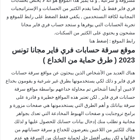
مسروقة و شرعية , و ما يميز هذا الموقع هو أنه لا يختص بحسابات
فري فاير فقط بل أيضا يقدم الكثير من الحسابات و الإستراتيجيات
المجانية لكافة النستخدمين , يكفي فقط الضغط على رابط للموقع و
تجربة الحسابات التي يوفرها و ستجد حساب فري فاير مجانا
مشحون و يحتوي على الكثير من السكنات.
رابط الموقع : إضغط هنا
موقع سرقة حسابات فري فاير مجانا تونس
2023 ( طرق حماية من الخداع )
هناك العديد من الأشخاص الذين يبحثون عن مواقع سرقة حسابات
فري فاير و ذلك لكي يستخدمونها بطرق غير شرعية و يقومون بخداع
لاعبين أو أيضا أشخاص تم محاولة خداعهم بواسطة مواقع سرقة
حسابات فري فاير , لكن تعتبر هذه المواقع خطيرة و قادرة على
سرقة بياناتك و أهم الطرق التي يستخدمونها هي صفحات مزورة و
برامج تروجنايت و صفحات الهبوط المخادعة التي تعدك بجواهر
مجانية و تطلب منك إدخال بيانات حسابك للحصول عليها و لذلك
هناك للكثير من اللاعبين يتعرضون للخداع و سرقة حساباتهم من
خلالها و لكن يبقى أفضل حل لحماية حسابك من السرقة هو عدم