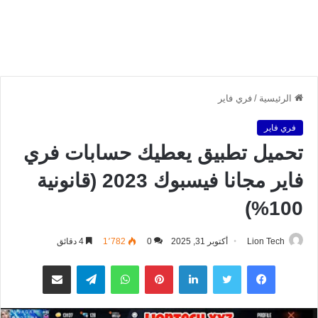
الرئيسية
/
فري فاير
فري فاير
تحميل تطبيق يعطيك حسابات فري
فاير مجانا فيسبوك 2023 (قانونية
100%)
Lion Tech
أكتوبر 31, 2025
0
1٬782
4 دقائق
فيسبوك
تويتر
لينكدإن
بينتيريست
واتساب
تيلقرام
مشاركة عبر البريد