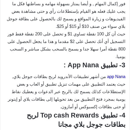
فور إكمال المهام , و أيضا يمتاز بسهولة مهامه و بساطتها فكل ما
يجب عليك فعله هو القيام بإستطلاعات رأي و حتى مشاهدة بعض
الفيديوهات و زيارة المواقع و يسمح لك بالحصول على بطاقة جوجل
بلاي سواء من صنف 10$ أو 15$ أو 25$.
حيث أن كل 100 نقطة تساوي 1$ و تحصل على 200 نقطة فقط فور
التسجيل أي أنك تحصل على 2$ مقدما و هذا ما يجعل الحصول على
800 نقطة أمرا سهلا جدا و يسمح بالسحب بشكل مباشر و السحب
يوميا.
3- تطبيق App Nana :
app Nana
من أشهر تطبيقات الأندرويد لربح بطاقات جوجل بلاي,
حيث يعتمد التطبيق على مهمات تنزيل تطبيق أو العاب و بعض
الإستطلاعات كذلك يسمح لك بالربح عبر الدعوات و يعطيك نقاط
يومية بمجرد فتح التطبيق من بعد تحويلها إلى بطاقات بلاي أو إيتونر
أو حتى بطاقات إكسبوكس أو أمازون.
4- تطبيق Top cash Rewards لربح
بطاقات جوجل بلاي مجانا