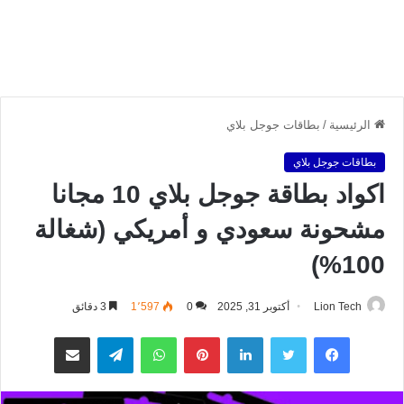
الرئيسية
/
بطاقات جوجل بلاي
بطاقات جوجل بلاي
اكواد بطاقة جوجل بلاي 10 مجانا
مشحونة سعودي و أمريكي (شغالة
100%)
Lion Tech
أكتوبر 31, 2025
0
1٬597
3 دقائق
فيسبوك
تويتر
لينكدإن
بينتيريست
واتساب
تيلقرام
مشاركة عبر البريد