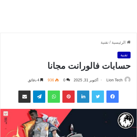
الرئيسية
/
تقنية
تقنية
حسابات فالورانت مجانا
Lion Tech
أكتوبر 31, 2025
0
936
4 دقائق
فيسبوك
تويتر
لينكدإن
بينتيريست
واتساب
تيلقرام
مشاركة عبر البريد