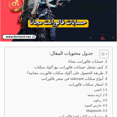
جدول محتويات المقال:
حسابات فالورانت مجانا
كيف تشغل حسابات فالورانت مع أكواد سكنات
طريقة الحصول على أكواد سكنات فالورنت مجانية؟
أنواع سكنات valorant في متجر فالورانت
اسعار سكنات فالورانت
التفرد
أزمة مشعة
ريكون
حارس الضوء
Magepunk
مميزات سكنات لعبة فالورانت