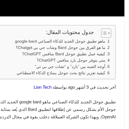
جدول محتويات المقال:
ماهو تطبيق جوجل الجديد للذكاء الصناعي google bard
ما هو الفرق بين جوجل Bard وشات جي بي Chatgpt؟
كيفية عمل تطبيق جوجل Bard منافس ChatGPT؟
متى يتوفر جوجل بارد منافس ChatGPT؟
أوجه الشبه بين “بارد” و “تشات جي بي تي”
كيفية تعزيز نتائج بحث جوجل بنماذج الذكاء الاصطناعي
آخر تحديث في 9 أشهر ago بواسطة
Lion Tech
تطبيق جوجل الجديد 
OpenAI، وبهذا تكون الشركة العملاقة دخلت بقوة في مجال الدردشة، ولكن بطريقة مختلفة تعتمد على الذكاء الاصطناعي.