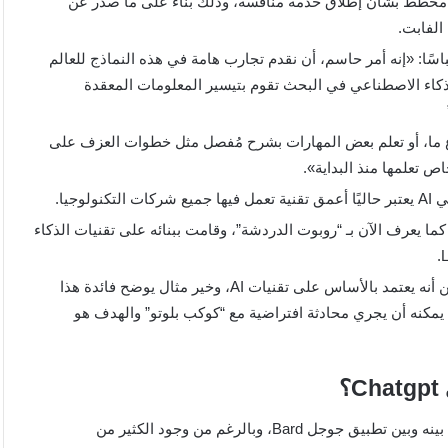
خطط بشأن إطلاق خدمة منافسة، وذلك بناءً على ما صدر عن
الفابت.
ًا: «إنه أمر حاسم، أن نقدم تجارب هامة في هذه النماذج للعالم
ذكاء الاصطناعي في البحث تقوم بتيسير المعلومات المعقدة
 ما، أو تعلم بعض المهارات بشرح مُفصل مثل خطوات العزف على
ص تعلمها منذ البداية».
جيا.
 يعرف الآن بـ “روبوت الدردشة”، وقامت ببنائه على تقنيات الذكاء
يتميز هذا النموذج بقدرته على توفير محادثة طبيعية بالرغم من أنه يعتمد بالأساس على تقنيات AI، وخير مثال يوضح فائدة هذا
يمكنه أن يجري محادثة افتراضية مع “كوكب بلوتو” والهدف هو
نتج عن ظهور تطبيق Chatgpt في بداية الأمر حدوث مقارنات كثيرة بينه وبين تطبيق جوجل Bard، وبالرغم من وجود الكثير من