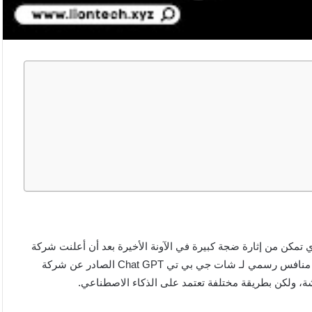
للذكاء الصناعي ماهو google bard الجديد الذي تمكن من إثارة ضجة كبيرة في الآونة الأخيرة بعد أن أعلنت شركة
جوجل الأم بشكل رسمي عن إطلاقها لتطبيق Bard الذي يُعد بمثابة منافس رسمي لـ شات جي بي تي Chat GPT الصادر عن شركة