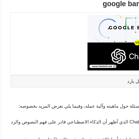
 بارد
يعتبر تطبيق google bard نموذج يحاكي التطبيق الناجح ChatGPT الذي أظهر أن الذكاء الاصطناعي قادر على فهم النصوص والرد