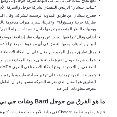
دفع نجاح شات جي بي تي في النهاية شركة جوجل إلى وضع م
“ساندر بيتشاي” الرئيس التنفيذي لشركة جوجل والشركة الأم 
فصرح بيتشاي عن طريق المدونة الرسمية للشركة، وقال اقتباس
بطريقة جريئة ومسؤولة»، و«قريبًا، سترى ميزات مدعومة بال
ووجهات النظر المتعددة وتدرجها داخل تنسيقات سهلة الفهم”
أضاف وقال “بما فيها البحث عن وجهات نظر إضافية لموضوع
البيانو والجيتار، ومعها التعمق في أي موضوعات يحتاج الأشخا
يمثل تطبيق جوجل الجديد خير مثال على أن الذكاء الاصطناعي AI يعتبر حاليًا أعمق تقنية تعمل فيها جميع شركات التكنولو
عملت شركة جوجل لفترة طويلة على خدمة المحادثة هذه أو كما
الصناعي، وبالتحديد نموذج الذكاء الاصطناعي اللغوي LaMDA.
التطبيق هو المثال الذي ضربته الشركة نفسها وهو أن الطفل 
معرفة معلومات أكثر عنه.
ما هو الفرق بين جوجل Bard وشات جي بي Chatgpt؟