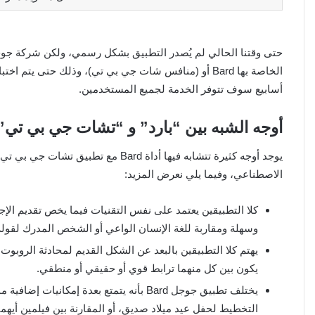
حتى وقتنا الحالي لم يُصدر التطبيق بشكل رسمي، ولكن شركة جوجل 
الخاصة بها Bard أو (منافس شات جي بي تي)، وذلك حتى 
أسابيع سوف تتوفر الخدمة لجميع المستخدمين.
أوجه الشبه بين “بارد” و “تشات جي بي تي”
يوجد أوجه كثيرة تتشابه فيها أداة Bard 
الاصطناعي، وفيما يلي نعرض المزيد:
كلا التطبيقين يعتمد على نفس التقنيات فيما يخص تقديم ا
وسهلة ومقاربة للغة الإنسان الواعي أو الشخص المدرك لقوله
يهتم كلا التطبيقين بالبعد عن الشكل القديم لمحادثة الروبو
يكون بين كل منهما ترابط قوي أو حقيقي أو منطقي.
يختلف تطبيق جوجل Bard بأنه يتمتع بعدة إ
التخطيط لحفل عيد ميلاد صديق، أو المقارنة بين فيلمين أيه