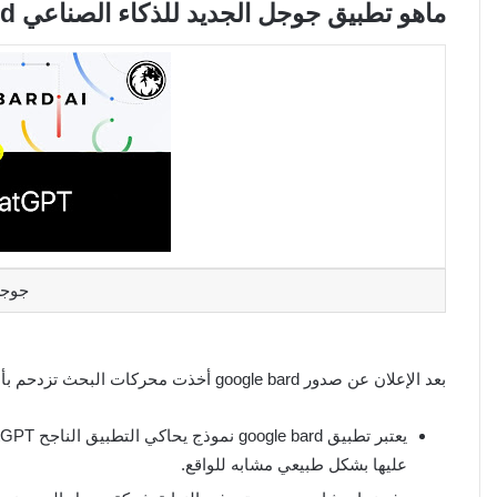
ماهو تطبيق جوجل الجديد للذكاء الصناعي google bard
جوجل
بعد الإعلان عن صدور google bard أخذت محركات البحث تزدحم بأسئلة حول ماهيته وآلية عمله، وفيما يلي نعرض المزيد بخصوصه:
عليها بشكل طبيعي مشابه للواقع.