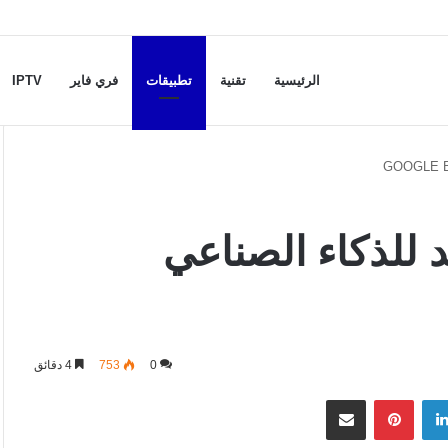
الرئيسية
تقنية
تطبيقات
فري فاير
IPTV
 للذكاء الصناعي
0
753
4 دقائق
لينكدإن
بينتيريست
مشاركة عبر البريد