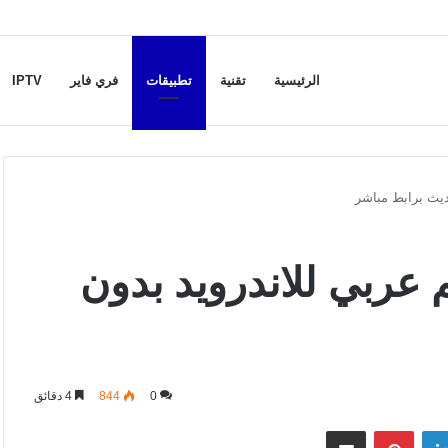
الرئيسية
تقنية
تطبيقات
فري فاير
IPTV
ديث برابط مباشر
م عربي للاندرويد بدون
0
844
4 دقائق
لينكدإن
بينتيريست
مشاركة عبر البريد