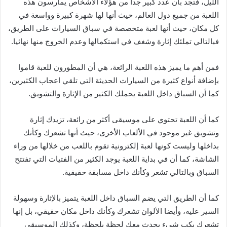
الليل، فتجد بأن عدد كبير جدا من هؤلاء الأشخاص يمارسون هذه
اللعبة من جميع دول العالم، حيث أنها لها شهرة كبيرة وواسعة في
كل مكان، حيث أنها لعبة متخصصة في سباق السيارات على الطريق،
فبالتالي تملئك إثارة وشغف في استكمالها وعدم الخروج منها نهائيا.
فمن أهم ما يميز هذه اللعبة الرائعة، هي أن المطورون للعبة قاموا
بإضافة أنواع كثيرة من السيارات الحديثة التي تلقي اعجاب الكثيرين،
كما أن السباق داخل اللعبة يحملك الكثير من الإثارة والتشويق.
كما أن اللعبة تحتوي على موسيقى أكثر من رائعة، تزيدك إثارة
وتشويق غير موجود في الألعاب الأخرى، حيث أنها تشعرك وكأنك
بداخلها وليست كونها لعبة إلكترونية تقوم باللعب من خلالها من وراء
الشاشة، كما أن في بداية اللعبة يوجد الكثير من الفتيات التي تفتتح
السباق وبالتالي تشعر وكأنك داخل مسابقة حقيقية.
كما أن الطريق التي يضم السباق داخل اللعبة يتميز بالإثارة وسهولة
السير عليه، وأيضا الألوان تشعرك وكأنك داخل مكان حقيقي، بل إنها
تشعرك يكب شيء يحدث معك لحظة بلحظة، وكذلك الموسيقى