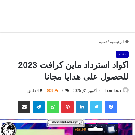
الرئيسية
/
تقنية
تقنية
اكواد استرداد ماين كرافت 2023
للحصول على هدايا مجانا
Lion Tech
أكتوبر 31, 2025
0
809
4 دقائق
فيسبوك
تويتر
لينكدإن
بينتيريست
واتساب
تيلقرام
مشاركة عبر البريد