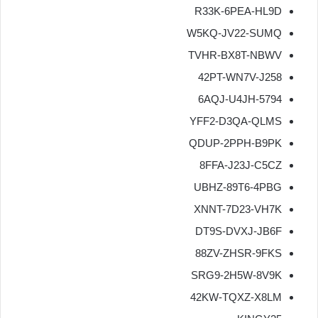
R33K-6PEA-HL9D
W5KQ-JV22-SUMQ
TVHR-BX8T-NBWV
42PT-WN7V-J258
6AQJ-U4JH-5794
YFF2-D3QA-QLMS
QDUP-2PPH-B9PK
8FFA-J23J-C5CZ
UBHZ-89T6-4PBG
XNNT-7D23-VH7K
DT9S-DVXJ-JB6F
88ZV-ZHSR-9FKS
SRG9-2H5W-8V9K
42KW-TQXZ-X8LM