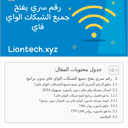
جدول محتويات المقال:
رقم سري يفتح جميع الشبكات الواي فاي بدون برامج
ماهو الرقم السري الذي يفتح جميع الشبكات الواي فاي؟
اتصال بشبكة واي فاي بدون باسورد بسهولة 2024
ما هو افضل برنامج لفتح شبكات الواي فاي؟
كيفية معرفة باسورد الواي فاي من الجوال بدون برامج؟
ماهو باسورد رواتر We؟
ما هو باسورد رواتر TP Link؟
الخلاصة