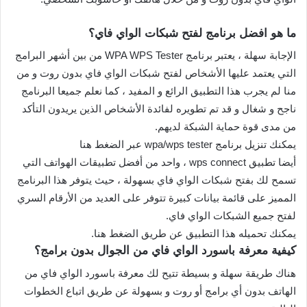
ما هو افضل برنامج لفتح شبكات الواي فاي؟
الإجابة سهلة ، يعتبر برنامج WPA WPS Tester من بين أشهر البرامج
التي يعتمد عليها الأشخاص لفتح شبكات الواي فاي بدون روت و من
منا لم يجرب هذا التطبيق الرائع و المفيد ، كما نعلم جميعا البرنامج
ناجح و شغال و قد تم تطويره لفائدة الأشخاص الذين يريدون التأكد
من مدى قوة حماية الشبكة لديهم.
يمكنك تنزيل برنامج wpa/wps tester عبر الضغط هنا
أيضا تطبيق wps connect ، واحد من أفضل تطبيقات الهواتف التي
تسمح لك بفتح شبكات الواي فاي بسهولة ، حيث يتوفر هذا البرنامج
المميز على قائمة بيانات كبيرة تتوفر على العديد من الأرقام السري
لفتح جميع الشبكات الواي فاي.
يمكنك تحميله هذا التطبيق عن طريق الضغط هنا.
كيفية معرفة باسورد الواي فاي من الجوال بدون برامج؟
هناك طريقة سهلة و بسيطة تتيح لك معرفة باسورد الواي فاي من
الهاتف بدون أي برامج أو روت و بسهولة عن طريق اتباع الخطوات