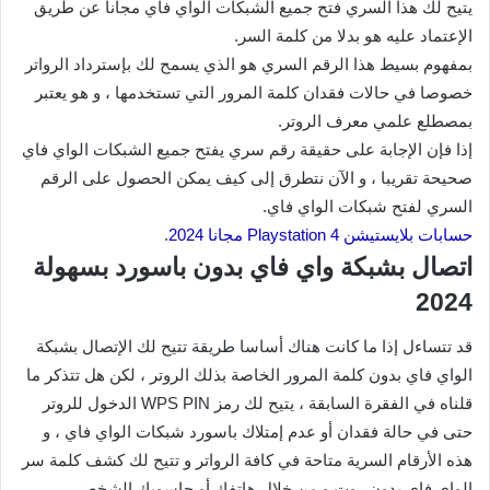
يتيح لك هذا السري فتح جميع الشبكات الواي فاي مجانا عن طريق
الإعتماد عليه هو بدلا من كلمة السر.
بمفهوم بسيط هذا الرقم السري هو الذي يسمح لك بإسترداد الرواتر
خصوصا في حالات فقدان كلمة المرور التي تستخدمها ، و هو يعتبر
بمصطلع علمي معرف الروتر.
إذا فإن الإجابة على حقيقة رقم سري يفتح جميع الشبكات الواي فاي
صحيحة تقريبا ، و الآن نتطرق إلى كيف يمكن الحصول على الرقم
السري لفتح شبكات الواي فاي.
حسابات بلايستيشن 4 Playstation مجانا 2024
.
اتصال بشبكة واي فاي بدون باسورد بسهولة
2024
قد تتساءل إذا ما كانت هناك أساسا طريقة تتيح لك الإتصال بشبكة
الواي فاي بدون كلمة المرور الخاصة بذلك الروتر ، لكن هل تتذكر ما
قلناه في الفقرة السابقة ، يتيح لك رمز WPS PIN الدخول للروتر
حتى في حالة فقدان أو عدم إمتلاك باسورد شبكات الواي فاي ، و
هذه الأرقام السرية متاحة في كافة الرواتر و تتيح لك كشف كلمة سر
الواي فاي بدون روت و من خلال هاتفك أو حاسوبك الشخصي.