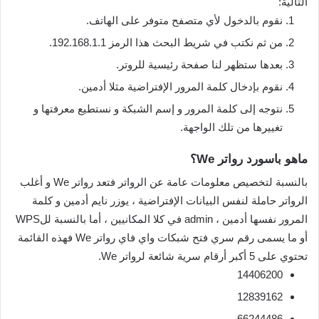
التالية:
نقوم بالدخول لأي متصفح متوفر على الهاتف.
من ثم نكتب في شريط البحث هذا الرمز 192.168.1.1.
بعدها ستظهر لنا صفحة رئيسية للروتر.
نقوم بإدخال كلمة المرور الإفتراضية مثلا أدمين.
نتوجه إلى كلمة المرور و إسم الشبكة و نستطيع معرفتها و
تغييرها من تلك الواجهة.
ماهو باسورد رواتر We؟
بالنسبة لتخصيص معلومات عامة عن الرواتر فتعد رواتر We و أغلب
الرواتر حاملة لنفس البيانات الإفتراضية ، يوزر نايم أدمين و كلمة
المرور نفسها أدمين ، admin في كلا المكانيين ، أما بالنسبة للWPS
أو ما يسمى رقم سري فتح شبكات واي فاي رواتر We فهذه القائمة
تحتوي على 5 أكبر أرقام سرية شائعة لرواتر We.
14406200
12839162
66244486