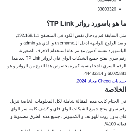
33803326
ما هو باسورد رواتر TP Link؟
مثل السابقة قم بإدخال نفس الكود في المتصفح 192.168.1.1,
و بعد الولوج للواجهة أدخل الusername و الذي هو admin و
الباسوورد نفسه أدمين مع مراعاة إستخدام الاحرف الصغيرة.
رقم سري يفتح جميع الشبكات الواي فاي لرواتر TP Link يعد هذا
الرقم السري ناجحا بنسبة كبيرة بخصوص هذا النوع من الرواتر و هو
60029881 و 44433314.
حسابات Chegg مجانا 2024
.
الخلاصة
في الختام كانت هذه المقالة شاملة لكل المعلومات الخاصة تنزيل
رقم سري يفتح جميع الشبكات الواي فاي و كشف كلمة سر الواي
فاي بدون روت للهواتف و الكمبيوتر ، جميع هذه الطرق مضمونة و
فعالة 100%.