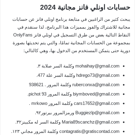
حسابات اونلي فانز مجانية 2024
يبحث كثير من الراغبين في متابعة برنامج اونلي فانز عن حسابات
مجانية للاشتراك والفوز بمميزات هذا البرنامج، لذا سنقدم في
النقاط التالية بعض من طرق التسجيل في اونلي فانز OnlyFans
بمجموعة من الحسابات المجانية تمامًا، والتي يتم تحديثها بصورة
دورية حتى يتمكن المستخدم من الدخول بها، وهي كالتالي:
mohaihay@gmail.com وكلمة السر صلابة ٣.
hdrego73@gmail.com وكلمة السر علة 477.
ruberconxa@gmail.com وكلمة المرور . 938621
biymboved@gmail.com وكلمة المرور pichot 93.
cars17652@gmail.com وكلمة المرور mrkowo .
Buggiezlp@gmail.com ورمزالمرور بيرتور٩٢.
Maria89scanchz@gmail.com وكلمة السر له مكبينز٣٢.
contagratis@gratiscontad.com وكلمة المرور مجاني ١٢٣.