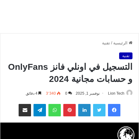
الرئيسية
/
تقنية
تقنية
التسجيل في اونلي فانز OnlyFans
و حسابات مجانية 2024
Lion Tech
نوفمبر 1, 2025
0
3٬340
4 دقائق
فيسبوك
تويتر
لينكدإن
بينتيريست
واتساب
تيلقرام
مشاركة عبر البريد