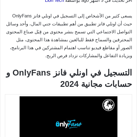
آخر تحديث في 9 أشهر ago بواسطة
Lion Tech
يسعى كثير من الأشخاص إلى التسجيل في اونلي فانز OnlyFans
حيث أن اونلي فانز تطبيق من أهم تطبيقات جني المال، وأحد وسائل
التواصل الاجتماعي التي تسمح بنشر محتوى من قِبَل صناع المحتوى
المحترفين والسماح فقط للبالغين بمشاهدة هذا المحتوى، مثل
الصور أو مقاطع فيديو تناسب اهتمام المشتركين في هذا البرنامج،
وبزيادة التفاعل والمشاركات تزداد فرص الربح.
التسجيل في اونلي فانز OnlyFans و
حسابات مجانية 2024