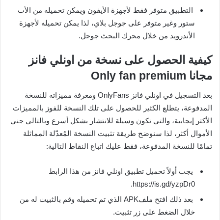
التطبيق متوفر فقط لأجهزة الأيفون ويمكن تحميله من الأب
ستور وغير متوفر على جوجل بلاي، لذا يمكن تحميله لأجهزة
الأندرويد من خلال محرك البحث جوجل.
كيفية الحصول على نسخة من اونلي فانز
مجانا Only fan premium
بعد التسجيل في اونلي فانز OnlyFans ومعرفة مميزاته للنسخة
المدفوعة، يتطلع الكثير للحصول على تلك النسخة للفوز بالمميزات
الأكثر إيجابية، والتي تكون وسيلة للانتشار بشكل أسرع وبالتالي جني
الأموال أكثر، لذا سنوضح طريقة تثبيت النسخة المُعدّلة المماثلة
تمامًا للنسخة المدفوعة، فقط عليك اتباع النقاط التالية:
يجب أولاً تحميل تطبيق اونلي فانز من هذا الرابط
https://is.gd/yzpDr0.
بعد ذلك افتح ملفAPK الذي تم تحميله وقم بالثبيت له من
خلال الضغط على زر تثبيت.