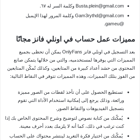
Busta.plein@gmail.com وكلمة السر له ٦٧.
Gam3rythd@gmail.com وكلمة المرور لهذا الإيميل
@gameu.
مميزات عمل حساب في اونلي فانز مجانًا
بعد التسجيل في اونلي فانز OnlyFans يمكن أن تحظى بجميع
المميزات التي يوفرها لمستخدميه، والتي من خلالها يتمكن صانع
المحتوى من حشد أعداد كبيرة من المتابعين، وكذلك تُمكّن المتابعين
من الفوز بتلك المميزات، وهذه المميزات تتوفر في النقاط التالية:
تستطيع الحصول على أن تأخذ لقطات من الصور مميزة
ورائعة، وذلك يرجع إلى إمكانية استخدام الأداة التي تقوم
بتسجيل الفيديوهات والتقاط الصور.
يُمكّنك من كتابة نصوص لتوضيح وشرح المحتوى الخاص بك إذا
كنت ترغب في ذلك، كما أنه لا يلزمك بعدد أحرف معينة.
يُمكّنك من اختيار فكرة التغريد لينتشر محتواك على الحساب