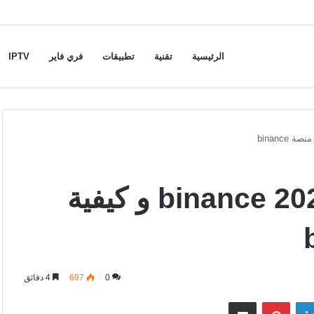
الرئيسية
تقنية
تطبيقات
فري فاير
IPTV
افضل طرق الربح من binance 2023 و كيفية
0
697
4 دقائق
لينكدإن
بينتيريست
مشاركة عبر البريد