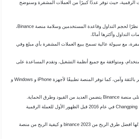
ت الرقمية، حيث توفر عددًا كبيرًا من العملات المشفرة وسنوضح
موقع ويب يركز على شراء العملات الرقمية وتداولها وتحويلها نظرًا لحجم التداول وقاعدة المستخدمين وسلامة منصة Binance،
مشفرة، مع سيولة عالية تسمح ببيع العملات المشفرة بأي مبلغ وفي
استخدام، ومتوافقة مع جميع أنظمة التشغيل، وتقدم المساعدة على
يمكنك بثقة تداول العملات المشفرة على هذا الموقع لأنه جدير بالثقة وآمن، كما توفر المنصة تطبيقًا لأجهزة iPhone و Windows و
المنصة تقع في جزيرة مالطا والتي أسسها الملياردير الصيني Changping في عام 2016 قبل الظهور الأول للعملة الرقمية
تمكنت في عام 2017 من ترسيخ نفسها بسرعة من خلال احتلالها افضل طرق الربح من binance 2023 و كيفية الربح من منصة