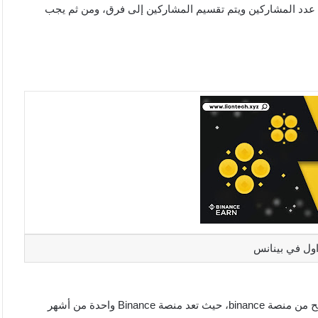
عدد المشاركين ويتم تقسيم المشاركين إلى فرق، ومن ثم يجب
اول في بينانس
الكثير يريد معرفة افضل طرق الربح من binance 2023 و كيفية الربح من منصة binance، حيث تعد منصة Binance واحدة من أشهر