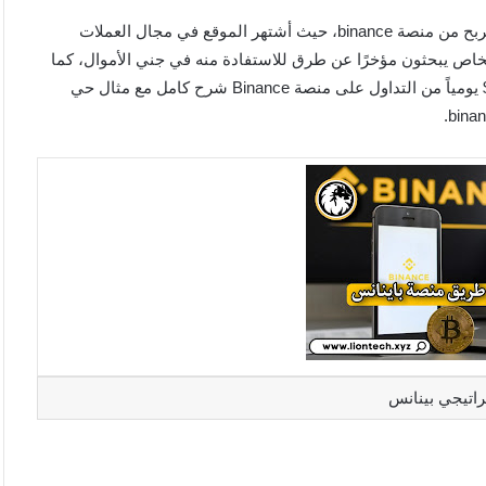
سنتعرف اليوم على افضل طرق الربح من binance 2023 وكيفية الربح من منصة binance، حيث أشتهر الموقع في مجال العملات
 في عام 2017، لذا العديد من الأشخاص يبحثون مؤخرًا عن طرق للاستفادة منه في جني الأموال، كما
سنتعرف على طرق الربح من خلال موقع binance، كيف تربح 100$ يومياً من التداول على منصة Binance شرح كامل مع مثال حي
راتيجي بينانس