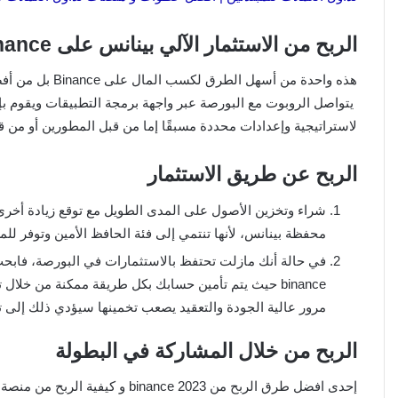
الربح من الاستثمار الآلي بينانس على binance
هذه واحدة من أسهل الطرق لكسب المال على Binance بل من أفضل المدخرات المرنة Binance، حيث من من خلال التداول الآلي.
يتواصل الروبوت مع البورصة عبر واجهة برمجة التطبيقات ويقوم بإن
لاستراتيجية وإعدادات محددة مسبقًا إما من قبل المطورين أو من 
الربح عن طريق الاستثمار
محفظة بينانس، لأنها تنتمي إلى فئة الحافظ الأمين وتوفر ل
binance حيث يتم تأمين حسابك بكل طريقة ممكنة من خلا
مرور عالية الجودة والتعقيد يصعب تخمينها سيؤدي ذلك إلى 
الربح من خلال المشاركة في البطولة
إحدى افضل طرق الربح من binance 2023 و كيفية الربح من منصة binance هي من خلال مايسمى البطولات بين المتداولين.