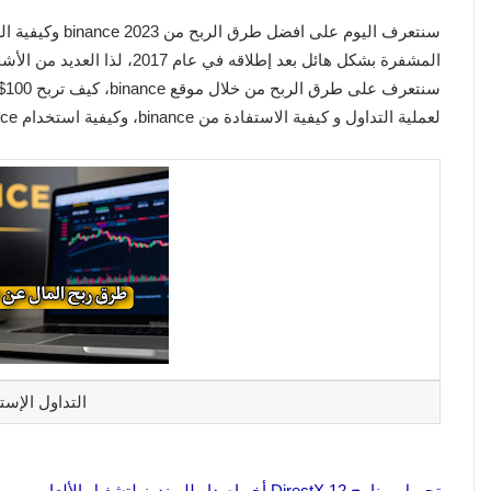
المشفرة بشكل هائل بعد إطلاقه
لعملية التداول و كيفية الاستفادة من binance، وكيفية استخدام binance.
التداول الإست
تحميل برنامج DirectX 12 أخر إصدار للويندوز لتشغيل الألعاب