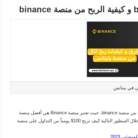
لي في بينانس
الكثير يبحث عن افضل طرق الربح من binance 2023 و كيفية الربح من منصة binance، حيث تعتبر منصة Binance هي أفضل منصة
تداول للعملات المشفرة وفقًا لرأي وتقييمات العملاء لذا سنتعرف خلال السطور التالية كيف تربح 100$ يومياً من التداول على منصة
دئين 2023