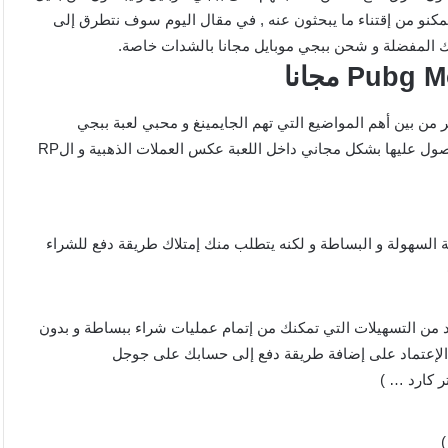
 صادق يتيح لهم التحصل على شدات ببجي مجانا 2024 ليتمكنو من إقتناء ما يبحثون عنه , في مقال اليوم سوف نتطرق إلى
المفضلة و شحن ببجي موبايل مجانا بالشدات خاصة.
ببجي موبايل بالإنجليزية ( pubg mobile uc ) ، تعتبر من بين أهم المواضيع التي تهم الجايمينغ و محبي لعبة ببجي
موبايل ، حيث أنها تعتبر العملة الأساسية داخل اللعبة و لا يمكن الحصول عليها بشكل مجاني داخل اللعبة عكس العملات الذهبية و الRP
 السهولة و البساطة و لكنه يتطلب منك إمتلاك طريقة دفع للشراء
G : يتيح لك بلاي ستور العديد من التسهيلات التي تمكنك من إتمام عمليات شراء ببساطة و بدون
ك الإعتماد على إضافة طريقة دفع إلى حسابك على جوجل
ر كارد … )