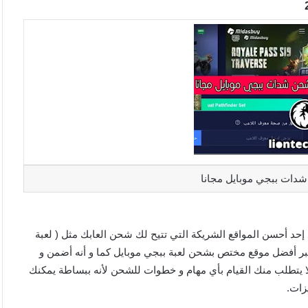
عاب و يعد إحد أحسن المواقع الشريكة التي تتيح لك شحن العابك مثل ( لعبة
chess Ru , لعبة call of duty ) , كما أنه يعتبر أفضل موقع مختص بشحن لعبة ببجي موبايل كما و أنه أضمن و
 يتطلب منك القيام بأي مهام و خطوات للشحن لأنه ببساطة يمكنك
زات.