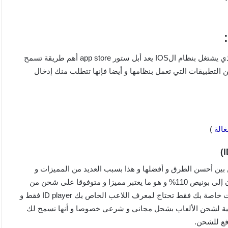
لمستخدمي هواتف أيفون و آيباد و جميع متخدمي منصة apple و الذي يشتغل بنظام الIOS يعد أبل ستور app store أهم طريقة تسمح
التطبيقات التي تعمل بنظامها و أيضا فإنها تتطلب منك إدخال
غالة
)
ن أحسن الطرق و أفضلها و هذا بسبب العديد من المميزات و
الهدايا و كذلك هدايا الشحن ( البونيص ) الذي يصل في أغلب الأحيان إلى بونيص 110% و هو ما يعتبر مميزا و متوفوقا على شحن من
داخل اللعبة كما انه آمن جدا خصوصا و أنه لا يطلب منك أي معلومات خاصة بك فقط تحتاج لمعرف اللاعب الخاص بك ID player فقط و
نية لشحن الألعاب بشحل مجاني و شرعي خصوصا و أنها تسمح لك
فع للشحن.