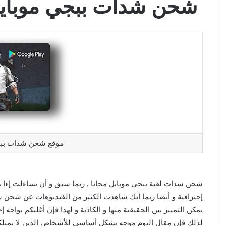
شحن شدات ببجي موبايل مجا
موقع شحن شدات ببجي م
شحن شدات لعبة ببجي موبايل مجانا , ربما سبق و أن تساءلت إءا 
إحترافية و أيضا ربما أنك شاهدت الكثير من الفيديوهات عن شحن 
يمكن التمييز بين الحقيقية منها و الكاذبة و لهذا فإن أغلبكم يواج
لذلك فإن مقال اليوم موجه بشكل أساسي للأشخاص الذين لا يمتل