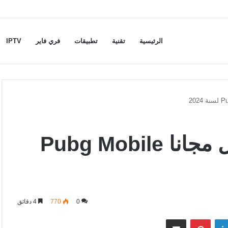
الرئيسية
تقنية
تطبيقات
فري فاير
IPTV
شحن شدات ببجي موبايل مجانا Pubg Mobile
0
770
4 دقائق
لينكدإن
بينتيريست
مشاركة عبر البريد