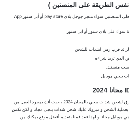
فس الطريقة على المنصتين )
تعتبر طريقة شحن شدات ببجي موبايل من داخل اللعبة هي نفسها هلى المنصتين سواء متجر جوجل بلاي play store أو أبل ستور App
 سواء على بلاي ستور أو ابل ستور
 الزائد قرب رمز الشدات للشحن
ض الذي تريد شراءه
 حسب منصتك.
ت ببجي موبايل
يعد شحن شدات ببجي موبايل عبر الأيدي id مجانا إحدى افضل الطرق لشحن شدات ببجي بالمجان 2024 ، حيث أنك بمجرد العمل من
م بعملية الشحن و مبروك عليك شحن شدات ببجي مجانا و لكن تكمن
وبايل مجانا و لهذا فقد قمنا بتقديم أفضل موقع يمكنك من