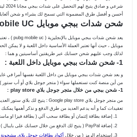
شرعي و
أحسن و أفضل طرق المضمونة التي تسمح لك بشراء و شحن ألعابك 
شحن شدات ببجي موبايل Pubg Mobile UC مجانا
يعد شحن شدات 
لذلك وجب عليهم شحن حسابك عبر طريقتين أساسيتين و هما :
1- شحن شدات ببجي موبايل داخل اللعبة :
و بعد شحن شدات ببجي موبايل من داخل اللعبة نفسها أمرا في غاية
من أين منصة كنت تستعملها سواء ( متجر جوجل بلاي أو أب ستور )
1- شحن ببجي من خلال متجر جوجل بلاي play store :
من متجر جوجل بلاي oogle play store
تعقيدات كما و أنه يدعم العديد من طرق الدفع و نذكر أهمها يمكن
إضافة بطاقة إئتمان أو بطاقة سحب آلي ( بطاقة فيزا او ماست
إضافة PayPal ( يتيح لك الدفع من خلال حسابك على بايبال )
إستخدام الرمز ( من خلال
أكواد بطاقات جوجل بلاي مشحونة
)