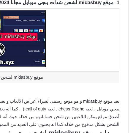
1- موقع midasbuy لشحن شدات ببجي موبايل مجانا 2024
موقع midasbuy لشحن شدات ببجي موبايل مجانا
يعد موقع midasbuy و هو موقع رسمي لشراء أغراض الال
ببجي موبايل ، لعبة che
أصدق موقع يمكن اللاعبين من شحن حساباتهم من خلاله حيث أنه لا
الشحن بشكل مدفوع من خلاله كما انه يحتوي على العديد من الممي
مميزات موقع midasbuy لشحن ببجي :