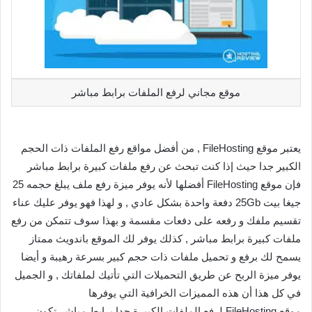
موقع مجاني لرفع الملفات برابط مباشر
يعتبر موقع FileHosting , من أفضل مواقع رفع الملفات ذات الحجم
الكبير جدا حيث إذا كنت تبحث عن رفع ملفات كبيرة برابط مباشر
فإن موقع FileHosting أفضلها لأنه يوفر ميزة رفع ملف يبلغ حجمه 25
جيغا بيت 25Gb دفعة واحدة بشكل عادي , و لهذا فهو يوفر عليك عناء
تقسيم ملفك و رفعه على دفعات مقسمة و بهذا سوف تتمكن من رفع
ملفات كبيرة برابط مباشر , كذلك يوفر لك الموقع باندويث ممتاز
يسمح لك برفع و تحميل ملفات ذات حجم كبير بسرعة رهيبة و أيضا
يوفر ميزة الربح عن طريق التحميلات التي تأتيك لملفاتك , و الجميل
في كل هذا أن هذه المميزات الخرافية التي يوفرها
موقع FileHosting لرفع الملفات الكبيرة جدا برابط مباشر تكون