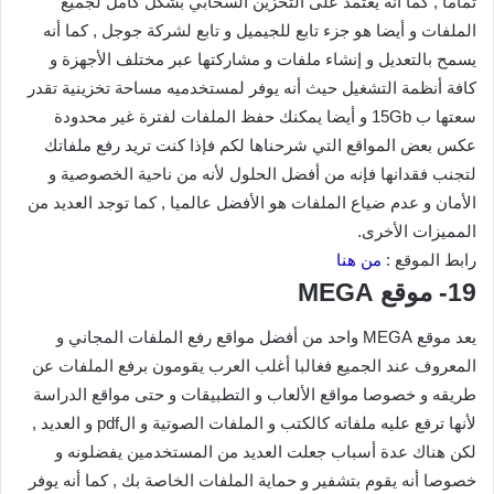
تماما , كما أنه يعتمد على التخزين السحابي بشكل كامل لجميع
الملفات و أيضا هو جزء تابع للجيميل و تابع لشركة جوجل , كما أنه
يسمح بالتعديل و إنشاء ملفات و مشاركتها عبر مختلف الأجهزة و
كافة أنظمة التشغيل حيث أنه يوفر لمستخدميه مساحة تخزينية تقدر
سعتها ب 15Gb و أيضا يمكنك حفظ الملفات لفترة غير محدودة
عكس بعض المواقع التي شرحناها لكم فإذا كنت تريد رفع ملفاتك
لتجنب فقدانها فإنه من أفضل الحلول لأنه من ناحية الخصوصية و
الأمان و عدم ضياع الملفات هو الأفضل عالميا , كما توجد العديد من
المميزات الأخرى.
رابط الموقع :
من هنا
19- موقع MEGA
يعد موقع MEGA واحد من أفضل مواقع رفع الملفات المجاني و
المعروف عند الجميع فغالبا أغلب العرب يقومون برفع الملفات عن
طريقه و خصوصا مواقع الألعاب و التطبيقات و حتى مواقع الدراسة
لأنها ترفع عليه ملفاته كالكتب و الملفات الصوتية و الpdf و العديد ,
لكن هناك عدة أسباب جعلت العديد من المستخدمين يفضلونه و
خصوصا أنه يقوم بتشفير و حماية الملفات الخاصة بك , كما أنه يوفر