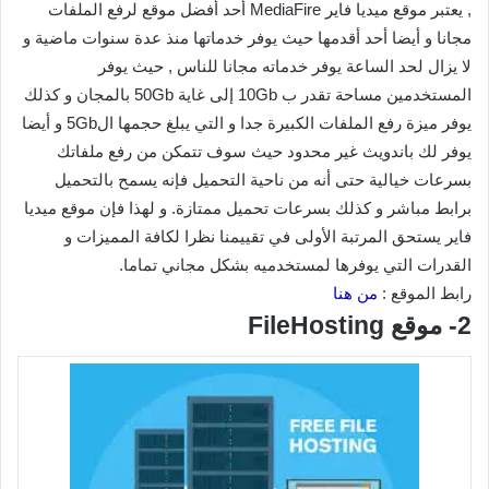
, يعتبر موقع ميديا فاير MediaFire أحد أفضل موقع لرفع الملفات
مجانا و أيضا أحد أقدمها حيث يوفر خدماتها منذ عدة سنوات ماضية و
لا يزال لحد الساعة يوفر خدماته مجانا للناس , حيث يوفر
المستخدمين مساحة تقدر ب 10Gb إلى غاية 50Gb بالمجان و كذلك
يوفر ميزة رفع الملفات الكبيرة جدا و التي يبلغ حجمها ال5Gb و أيضا
يوفر لك باندويث غير محدود حيث سوف تتمكن من رفع ملفاتك
بسرعات خيالية حتى أنه من ناحية التحميل فإنه يسمح بالتحميل
برابط مباشر و كذلك بسرعات تحميل ممتازة. و لهذا فإن موقع ميديا
فاير يستحق المرتبة الأولى في تقييمنا نظرا لكافة المميزات و
القدرات التي يوفرها لمستخدميه بشكل مجاني تماما.
رابط الموقع :
من هنا
2- موقع FileHosting