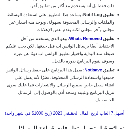
ذلك فقط بل أنه يستخدم مع أكثر من تطبيق آخر.
تطبيق Notif Log
: يساعد هذا التطبيق على استعادة الوسائط
والملفات والرسائل المحذوفة بسهولة، ويوجد منه اصدار غير
مجاني وآخر مجاني لكنه يقدم بعض الإعلانات.
تطبيق
Whats Removed
: وهو الذي يستخدم من أجل
الاحتفاظ أيضًا برسائل الواتس اب قبل حذفها، لكن يجب عليكم
ضبطه منذ البداية واختيار تطبيق الواتس اب دونًا عن غيره
وسوف يقوم البرنامج بدوره بالفعل.
تطبيق
Notisave
: يعمل هذا البرنامج على حفظ رسائل الواتس
جميعها واستعادة الرسائل المحذوفة، نظرًا لأنه يعمل على
انشاء سجل خاص بجميع الرسائل والاشعارات فما عليك سوى
تنزيل البرنامج وتثبيته ومنحه أذن بالوصول إلى الرسائل
الخاصة بك.
أسهل 7 العاب لربح المال الحقيقي 2023 (ربح 1000$ في شهر واحد)
نصائح قبل تحمل تطبيقات قراءة الرسائل