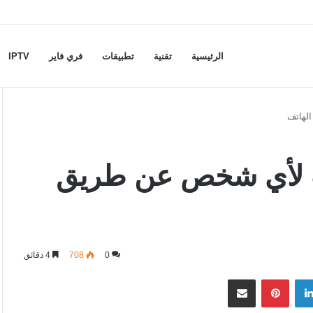
الرئيسية
تقنية
تطبيقات
فري فاير
IPTV
لهاتف
ب لأي شخص عن طريق
0
708
4 دقائق
لينكدإن
بينتيريست
مشاركة عبر البريد