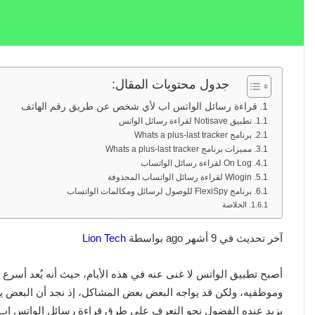
جدول محتويات المقال:
قراءة رسائل الواتس اب لأي شخص عن طريق رقم الهاتف
تطبيق Notisave لقراءة رسائل الواتس
برنامج Whats a plus-last tracker
مميزات برنامج Whats a plus-last tracker
On Log لقراءة رسائل الواتساب
Wlogin لقراءة رسائل الواتساب المحذوفة
برنامج FlexiSpy للوصول لرسائل ومكالمات الواتساب
الخلاصة
آخر تحديث في 9 أشهر ago بواسطة
Lion Tech
أصبح تطبيق الواتس لا غنى عنه في هذه الأيام، حيث أنه يُعد أسرع
وموظفيه، ولكن قد يواجه البعض بعض المشاكل، إذ نجد أن البعض ير
يزيد عنده الفضول نحو التعرف على طرق قراءة رسائل الواتس ا