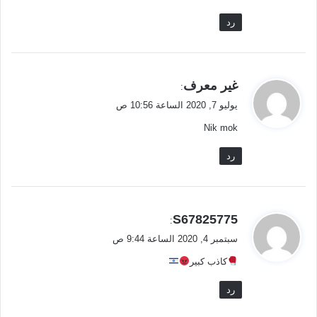
رد
ي
غير معرف
:
ق
يوليو 7, 2020 الساعة 10:56 ص
و
Nik mok
ل
رد
ي
S67825775
:
ق
سبتمبر 4, 2020 الساعة 9:44 ص
و
كاذب كبير
ل
رد