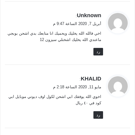
ي
Unknown
:
ق
أبريل 7, 2020 الساعة 9:47 م
و
اخي فالله الله يخليك ويحميك انا متابعك بدي اشحن بوبجي
ل
ماعندي الله يخليك اشخنلي سيزون 12
رد
ي
KHALID
:
ق
مايو 11, 2020 الساعة 2:18 م
و
اخوي الله يوفقك ابي اشحن لكول اوف ديوتي موبايل ابي
ل
كود في ٤٠ ريال
رد