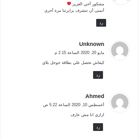
مشكور أخي العزيز ⁦
ل
أتمنى أن تتشرف بزايرتنا مرة أخرى
رد
ي
Unknown
:
ق
مايو 20, 2020 الساعة 2:15 م
و
كيفاش نحصل علي بطاقة جوجل بلاي
ل
رد
ي
Ahmed
:
ق
أغسطس 10, 2020 الساعة 5:22 ص
و
ازازي انا مش عارف
ل
رد