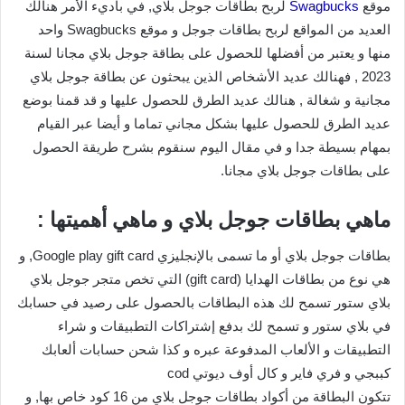
موقع
Swagbucks
لربح بطاقات جوجل بلاي, في باديء الأمر هنالك
العديد من المواقع لربح بطاقات جوجل و موقع Swagbucks واحد
منها و يعتبر من أفضلها للحصول على بطاقة جوجل بلاي مجانا لسنة
2023 , فهنالك عديد الأشخاص الذين يبحثون عن بطاقة جوجل بلاي
مجانية و شغالة , هنالك عديد الطرق للحصول عليها و قد قمنا بوضع
عديد الطرق للحصول عليها بشكل مجاني تماما و أيضا عبر القيام
بمهام بسيطة جدا و في مقال اليوم سنقوم بشرح طريقة الحصول
على بطاقات جوجل بلاي مجانا.
ماهي بطاقات جوجل بلاي و ماهي أهميتها :
بطاقات جوجل بلاي أو ما تسمى بالإنجليزي Google play gift card, و
هي نوع من بطاقات الهدايا (gift card) التي تخص متجر جوجل بلاي
بلاي ستور تسمح لك هذه البطاقات بالحصول على رصيد في حسابك
في بلاي ستور و تسمح لك بدفع إشتراكات التطبيقات و شراء
التطبيقات و الألعاب المدفوعة عبره و كذا شحن حسابات ألعابك
كببجي و فري فاير و كال أوف ديوتي cod
تتكون البطاقة من أكواد بطاقات جوجل بلاي من 16 كود خاص بها, و