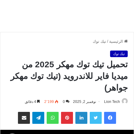
الرئيسية
/
تيك توك
تيك توك
تحميل تيك توك مهكر 2025 من
ميديا فاير للاندرويد (تيك توك مهكر
جواهر)
Lion Tech
نوفمبر 2, 2025
0
2٬199
4 دقائق
فيسبوك
تويتر
لينكدإن
بينتيريست
واتساب
تيلقرام
مشاركة عبر البريد