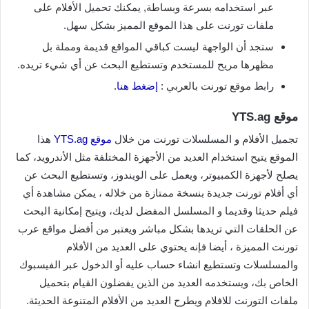
عبر استخدامه بسرعة وبساطة, يمكنك تحميل الأفلام على
ملفات تورنت على هذا الموقع المميز بشكل سهل.
ستجد أن الواجهة ليست كباقي المواقع قديمة ومملة بل
مظهرها مريح للمستخدم وتستطيع البحث عن أي شيء تريده.
رابط موقع تورنت بالعربي :
إضغط هنا
.
موقع YTS.ag
تجميل الأفلام و المسلسلات تورنت من خلال
موقع YTS.ag
هذا
الموقع يتيح استخدام العديد من الأجهزة المختلفة مثل الأندرويد، كما
يصلح لأجهزة الكمبيوتر، ويعمل على الويندوز، وتستطيع البحث عن
أي أفلام تورنت جديدة بنسخة ممتازة من خلاله ، يمكن مشاهدة أي
فيلم حديثا وقديما و المسلسل المفضل لديك، ويتيح إمكانية البحث
عن الحلقات التي تريدها بشكل مباشر ويعتبر من أفضل مواقع عرب
تورنت المميزة ، أيضا فإنه يحتوي على العديد من الأفلام
والمسلسلات وتستطيع انشاء حساب عليه أو الدخول عبر الفيسبوك
الخاص بك، ويستخدمه العديد من الذين يفضلون القيام بتحميل
ملفات التورنت للافلام ويطرح العديد من الأفلام المتنوعة الحديثة.