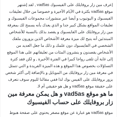
إعرف مين زار بروفايلك على الفيسبوك vad5as , لقد إشتهر
موقع vad5as بكثرة في الأيام الأخيرة و خصوصا من خلال تعليقات
الفيسبوك و اليوتيوب و أيضا عبر منشورات مجموعات الفيسبوك و
تعليقات المواقع بشكل كبير جدا و الذي يعدك بأنه يسمح لك بمعرفة
مين زار بروفايلك على الفايسبوك و يقصد بذلك بالنسبة للأشخاص
المبتدئين أنه يتيح لك ميزة معرفة الأشخاص الذين يزورون ملفك
الشخصي في الفايسبوك دون علمك و ذلك ما جعل العديد من
الأشخاص يقصدون و ينشرون المئات من تعليقاتهم على هذا الموقع
إلى غاية أن تلقى رواجا كبيرا في الفترة الأخيرة , و لكن فقد كثرة
التساؤلات بخصوص هذا الموقع و هذه الميزة الفريدة و التي تتمثل
في معرفة مين زار بروفايلك من الموبايل و بالإضافة إلى أكثر شخص
يزور بروفايلك على الفيس بوك لذا ففي مقالنا لليوم سوف نتعرف
على حقيقة موقع vad5as و هل هو حقيقي أم لا.
ما هو موقع vad5as و هل يمكن معرفة مين
زار بروفايلك على حساب الفيسبوك
موقع vad5as هو عبارة عن موقع مصغر يحتوي على صفحة هبوط