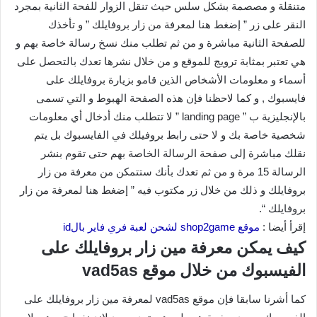
متنقلة و مصصمة بشكل سلس حيث تنقل الزوار للفحة الثانية بمجرد
النقر على زر ” إضغط هنا لمعرفة من زار بروفايلك ” و تأخذك
للصفحة الثانية مباشرة و من ثم تطلب منك نسخ رسالة خاصة بهم و
هي تعتبر بمثابة ترويج للموقع و من خلال نشرها تعدك بالتحصل على
أسماء و معلومات الأشخاص الذين قامو بزيارة بروفايلك على
فايسبوك , و كما لاحظنا فإن هذه الصفحة الهبوط و التي تسمى
بالإنجليزية ب ” landing page ” لا تتطلب منك أدخال أي معلومات
شخصية خاصة بك و لا حتى رابط بروفيلك في الفايسبوك بل يتم
نقلك مباشرة إلى صفحة الرسالة الخاصة بهم حتى تقوم بنشر
الرسالة 15 مرة و من ثم تعدك بأنك ستتمكن من معرفة من زار
بروفايلك و ذلك من خلال زر مكتوب فيه ” إضغط هنا لمعرفة من زار
بروفايلك “.
إقرأ أيضا :
موقع shop2game لشحن لعبة فري فاير بالid
كيف يمكن معرفة مين زار بروفايلك على
الفيسبوك من خلال موقع vad5as
كما أشرنا سابقا فإن موقع vad5as لمعرفة مين زار بروفايلك على