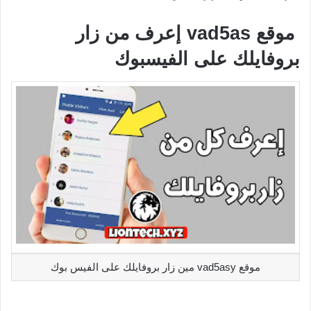
موقع vad5as إعرف من زار
بروفايلك على الفيسبوك
موقع vad5asy مين زار بروفايلك على الفيس بوك