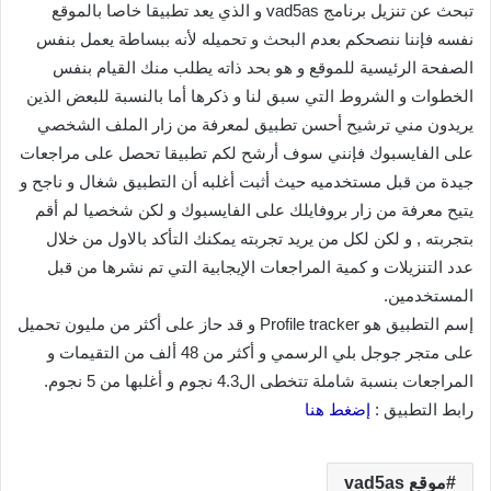
تبحث عن تنزيل برنامج vad5as و الذي يعد تطبيقا خاصا بالموقع
نفسه فإننا ننصحكم بعدم البحث و تحميله لأنه ببساطة يعمل بنفس
الصفحة الرئيسية للموقع و هو بحد ذاته يطلب منك القيام بنفس
الخطوات و الشروط التي سبق لنا و ذكرها أما بالنسبة للبعض الذين
يريدون مني ترشيح أحسن تطبيق لمعرفة من زار الملف الشخصي
على الفايسبوك فإنني سوف أرشح لكم تطبيقا تحصل على مراجعات
جيدة من قبل مستخدميه حيث أثبت أغلبه أن التطبيق شغال و ناجح و
يتيح معرفة من زار بروفايلك على الفايسبوك و لكن شخصيا لم أقم
بتجربته , و لكن لكل من يريد تجربته يمكنك التأكد بالاول من خلال
عدد التنزيلات و كمية المراجعات الإيجابية التي تم نشرها من قبل
المستخدمين.
إسم التطبيق هو Profile tracker و قد حاز على أكثر من مليون تحميل
على متجر جوجل بلي الرسمي و أكثر من 48 ألف من التقيمات و
المراجعات بنسبة شاملة تتخطى ال4.3 نجوم و أغلبها من 5 نجوم.
رابط التطبيق :
إضغط هنا
موقع vad5as