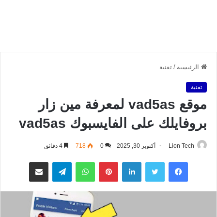
الرئيسية
/
تقنية
تقنية
موقع vad5as لمعرفة مين زار
بروفايلك على الفايسبوك vad5as
Lion Tech
أكتوبر 30, 2025
0
718
4 دقائق
فيسبوك
تويتر
لينكدإن
بينتيريست
واتساب
تيلقرام
مشاركة عبر البريد