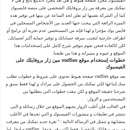
الفيسبوك مجرد صفحة هبوط و هي تعد مجرد لاندينغ بايج و هي لا
تمكنك من معرفة من زار بروفايلك الشخصي على منصة فايسبوك
كما أن الشركة نفسها لم تعلن لحد الساعة عن نيتها في توفير هذه
الميزة الرائعة التي يبحث عنها العديد من الأشخاص المسجلين في
فايس بوك مؤخرا و لهذا فإنه من المستحسن عدم تجربة أي برامج أو
اطراف خارجية لتجنب سرقة حساباتك و توفير حماية أكبر لحسابك,
لكن كالعادة فنحن نقوم بتوفير شرح كامل على إستخدامات هذا
الموقع و عيوبه و مميزاته و هذا من طبعنا.
خطوات إستخدام موقع vad5as مين زار بروفايلك على
الفيسبوك
يعد موقع vad5as صفحة هبوط تحتوي على شروط و خطوات تطلب
منك إتباعها لكي تمكنك من الحصول على مرادك و لهذا فقط سبق و
شرحنا حقيقة الموقع و لكن تبقت خطوات التي يتطلبها من
المستخدمين و الزوار.
في الغالب فإن أغلب الزوار يجبهم الموقع من خلال رسائله و التي
تنتشر في تعليقات و منشورات الفيسبوك و التي تجدها في الأغلب
متشابهة و تتمثل في الرسالة التالية : ” تغرة جديد تمكنك من معرفت
من يزور برفايلك بالتفصيل فقط اكتب في جوجل vad5as و ادخل اول