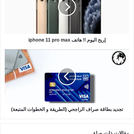
إربح اليوم !! هاتف iphone 11 pro max
تجديد بطاقة صراف الراجحي (الطريقة و الخطوات المتبعة)
مقالات ذات صلة