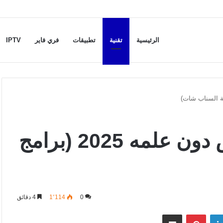
الرئيسية
تقنية
تطبيقات
فري فاير
IPTV
كيف اراقب سناب شحص دون علمه 2025 (برامج
0
1٬114
4 دقائق
لينكدإن
بينتيريست
مشاركة عبر البريد