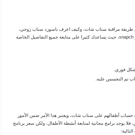
 طريقة مراقبة سناب شات، وكيف اعرف باسورد سناب زوجي،
لذلك ننصحك باستخدام برنامج من أفضل البرامج في هذا الأمر وهو snapch، حيث يساعدك كثيرا على متابعة جميع التفاصيل الخاصة
بشكل فوري.
اب تم التجسس عليه.
بة حساب أطفالهم على سناب شات، ويعتبر هذا الأمر ضمن الأمور
فلا يوجد برامج مجانية لمتابعة أنشطة الأطفال، ولكن سعر برنامج