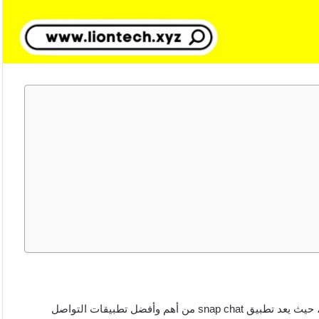
يتساءل بعض الأشخاص كيف اراقب سناب شحص دون علمه 2025، حيث يعد تطبيق snap chat من أهم وأفضل تطبيقات التواصل