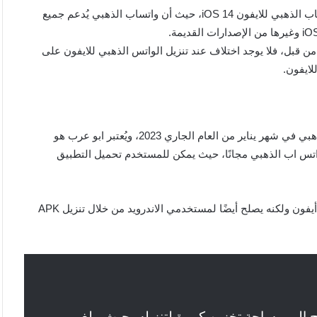
يستطيع أي شخص يحمل جهاز أبل ايفون الاستمتاع باستخدام واتساب الذهبي للايفون iOS 14، حيث أن واتساب الذهبي يُدعم جميع
المميزات التي ذكرناها من قبل، فلا يوجد اختلاف عند تنزيل الواتس الذهبي للايفون على
أصدرت شركة Whatsapplnc آخر إصدار من إصدارات واتس اب الذهبي في شهر يناير من العام الجاري 2023، ويُعتبر ابو عرب هو
ة جميع إصدارات واتس اب الذهبي مجانًا، حيث يمكن للمستخدم تحميل التطبيق
كما أن واتس اب الذهبي لا يقتصر فقط على مستخدمي أجهزة أبل أيفون ولكنه يصلح أيضًا لمستخدمي الاندرويد من خلال تنزيل APK
 إلى مساحة تخزين كبيرة لتنزيله، حيث يبلغ