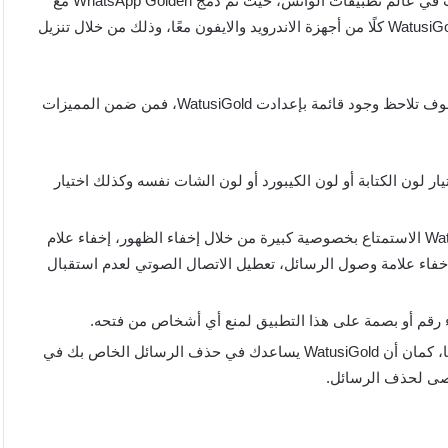
يُعد واتساب الذهبي للايفون WatusiGold واحدًا من أحدث الابتكارات في عالم تطبيقات الواتس، حيث تم دمج WhatsApp Golden مع
أداة Watusi وذلك دون الحاجة إلى عمل جليبريك للجهاز، ويخدم WatusiGold كلًا من أجهزة الاندرويد والايفون معًا، وذلك من خلال تنزيل
يتمتع WatusiGold بمميزات أعلى، فعند تحميل Whatsapp Gold سوف تلاحظ وجود قائمة بإعدادت WatusiGold، فمن ضمن المميزات
ر لون الكتابة أو لون الكيبورد أو لون الشات نفسه وكذلك اختيار
زيادة معدل الخصوصية والأمان: يستطيع مستخدمي WatusiGold الاستمتاع بخصوصية كبيرة من خلال إخفاء الظهور، إخفاء علام
خفاء علامة وصول الرسائل، تعطيل الاتصال الصوتي لعدم استقبال
إضافات في الدردشة: يظهر أسفل كل اسم الحالة التي يضعها، كمان أن WatusiGold يساعدك في حذف الرسائل الخاص بك في