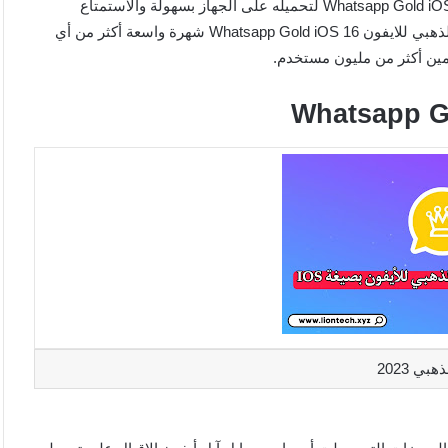
يبحث مستخدمي هاتف آبل أيفون عن واتساب الذهبي للايفون Whatsapp Gold iOS 16 لتحميله على الجهاز بسهولة والاستمتاع
بالمحادثات الكتابية والصوتية وتبادل البيانات، نال تطبيق واتساب الذهبي للايفون Whatsapp Gold iOS 16 شهرة واسعة أكثر من أي
بي 2023