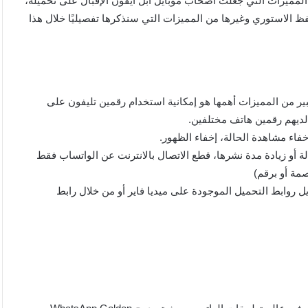
ي للايفون Whatsapp Gold iOS 16 بالكثير من المميزات التي جعلت أصحاب موبايل آبل أيفون الإقبال على تحميله،
 الاستوري وغيرها من المميزات التي سنذكرها تفصيليًا خلال هذا
خدميه الاستمتاع بعدد كبير من المميزات أهمها هو إمكانية استخدام رقمين تليفون على
لديهم رقمين هاتف مختلفين.
اء مشاهدة الحالة، إخفاء الظهور.
لة أو زيادة مدة نشرها، قطع الاتصال بالانترنت عن الواتساب فقط
مة أو برقم)
فون iOS 15 بسهولة من خلال تنزيل روابط التحميل الموجودة على ميديا فاير أو من خلال رابط