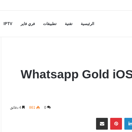
الرئيسية
تقنية
تطبيقات
فري فاير
IPTV
اتساب الذهبي للايفون Whatsapp Gold iOS
0
861
4 دقائق
لينكدإن
بينتيريست
مشاركة عبر البريد