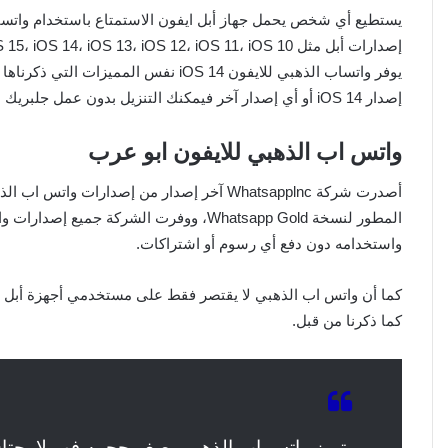
إصدارات أبل مثل iOS 15، iOS 14، iOS 13، iOS 12، iOS 11، iOS 10 وغيرها من الإصدارات القديمة.
يوفر واتساب الذهبي للايفون iOS 14 نفس 
إصدار iOS 14 أو أي إصدار آخر فيمكنك التنزيل بدون عمل جلبريك للايفون.
واتس اب الذهبي للايفون ابو عرب
المطور لنسخة Whatsapp Gold، ووفرت الشرك
واستخدامه دون دفع أي رسوم أو اشتراكات.
كما ذكرنا من قبل.
يتميز واتس اب الذهبي بصغر حجمه فهو لا يحتاج