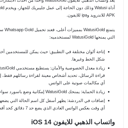
APK للاندرويد وipa للايفون.
التي يمنحها WatusiGold لمستخدميه:
إتاحة ألوان مختلفة في التطبيق: حيث يمكن للمستخدمين أختيا
شكل الخط وغيرها.
قراءة الرسائل، تحديد أشخاص معينة لقراءة رسائلهم فقط، إ
أي مكالمات صوتية على الواتس.
زيادة الحماية: يمنحك WatusiGold إمكانية وضع باسورد سواء رقم أو بصمة على هذا التطبيق لمنع أي أشخاص من فتحه.
أي وقت بعكس الواتس العادي الذي يضع حد 7 دقائق كحد أقصى لحذف الرسائل.
واتساب الذهبي للايفون iOS 14