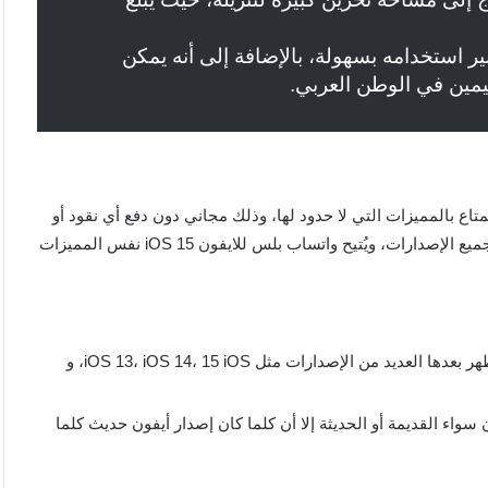
بير استخدامه بسهولة، بالإضافة إلى أنه يمكن
قيمين في الوطن العربي.
زيله بسهولة والاستمتاع بالمميزات التي لا حدود لها، وذلك مجاني دون دفع أي نقود أو
رسوم اشتراك، كما أن طريقة تنزيل واتساب بلس للايفون واحدة لجميع الإصدارات، ويُتيح واتساب بلس للايفون iOS 15 نفس المميزات
يُعد إصدار iOS 12 للايفون من الإصدارات القديمة نوعًا ما، فظهر بعدها العديد من الإصدارات مثل iOS 13، iOS 14، 15 iOS، و
واء القديمة أو الحديثة إلا أن كلما كان إصدار أيفون حديث كلما