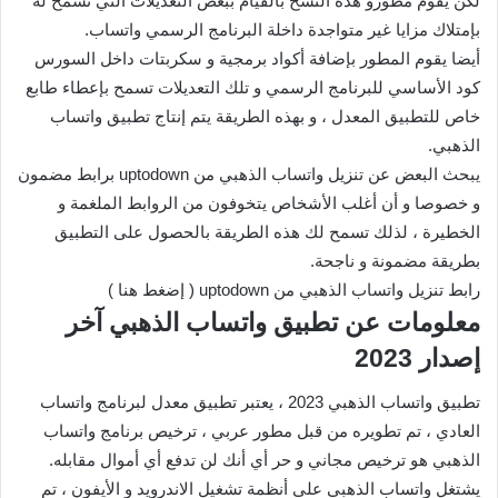
لكن يقوم مطورو هذه النسخ بالقيام ببعض التعديلات التي تسمح له
بإمتلاك مزايا غير متواجدة داخلة البرنامج الرسمي واتساب.
أيضا يقوم المطور بإضافة أكواد برمجية و سكربتات داخل السورس
كود الأساسي للبرنامج الرسمي و تلك التعديلات تسمح بإعطاء طابع
خاص للتطبيق المعدل ، و بهذه الطريقة يتم إنتاج تطبيق واتساب
الذهبي.
يبحث البعض عن تنزيل واتساب الذهبي من uptodown برابط مضمون
و خصوصا و أن أغلب الأشخاص يتخوفون من الروابط الملغمة و
الخطيرة ، لذلك تسمح لك هذه الطريقة بالحصول على التطبيق
بطريقة مضمونة و ناجحة.
رابط تنزيل واتساب الذهبي من uptodown ( إضغط هنا )
معلومات عن تطبيق واتساب الذهبي آخر
إصدار 2023
تطبيق واتساب الذهبي 2023 ، يعتبر تطبيق معدل لبرنامج واتساب
العادي ، تم تطويره من قبل مطور عربي ، ترخيص برنامج واتساب
الذهبي هو ترخيص مجاني و حر أي أنك لن تدفع أي أموال مقابله.
يشتغل واتساب الذهبي على أنظمة تشغيل الاندرويد و الأيفون ، تم