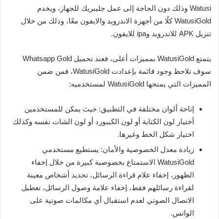
Watusi وذلك دون الحاجة إلى عمل جليبريك للجهاز، ويخدم
WatusiGold كلًا من أجهزة الاندرويد والايفون معًا، وذلك من خلال
تنزيل APK للاندرويد وipa للايفون.
يتمتع WatusiGold بمميزات أعلى، فعند تحميل Whatsapp Gold
سوف تلاحظ وجود قائمة بإعدادت WatusiGold، فمن ضمن
المميزات التي يمنحها WatusiGold لمستخدميه:
إتاحة ألوان مختلفة في التطبيق: حيث يمكن للمستخدمين
أختيار لون الكتابة أو لون الكيبورد أو لون الشات نفسه وكذلك
اختيار شكل الخط وغيرها.
زيادة معدل الخصوصية والأمان: يستطيع مستخدمي
WatusiGold الاستمتاع بخصوصية كبيرة من خلال إخفاء
الظهور، إخفاء علام قراءة الرسائل، تحديد أشخاص معينة
لقراءة رسائلهم فقط، إخفاء علامة وصول الرسائل، تعطيل
الاتصال الصوتي لعدم استقبال أي مكالمات صوتية على
الواتس.