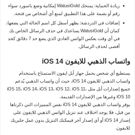
زيادة الحماية: يمنحك WatusiGold إمكانية وضع باسورد سواء
رقم أو بصمة على هذا التطبيق لمنع أي أشخاص من فتحه.
إضافات في الدردشة: يظهر أسفل كل اسم الحالة التي يضعها،
كمان أن WatusiGold يساعدك في حذف الرسائل الخاص بك
في أي وقت بعكس الواتس العادي الذي يضع حد 7 دقائق كحد
أقصى لحذف الرسائل.
واتساب الذهبي للايفون iOS 14
يستطيع أي شخص يحمل جهاز أبل ايفون الاستمتاع باستخدام
واتساب الذهبي للايفون iOS 14، حيث أن واتساب الذهبي يُدعم
جميع إصدارات أبل مثل iOS 15، iOS 14، iOS 13، iOS 12، iOS 11،
iOS 10 وغيرها من الإصدارات القديمة.
يوفر واتساب الذهبي للايفون iOS 14 نفس المميزات التي ذكرناها
من قبل، فلا يوجد اختلاف عند تنزيل الواتس الذهبي للايفون على
إصدار iOS 14 أو أي إصدار آخر فيمكنك التنزيل بدون عمل جلبريك
للايفون.