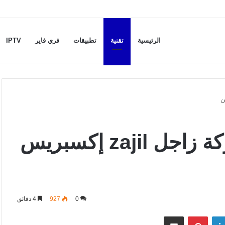
الرئيسية
تقنية
تطبيقات
فري فاير
IPTV
جميع المعلومات عن شركة زاجل zajil إكسبريس
0
927
4 دقائق
لينكدإن
بينتيريست
مشاركة عبر البريد