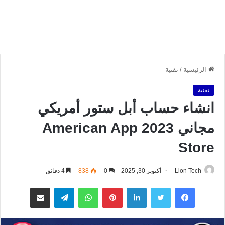
الرئيسية
/
تقنية
تقنية
انشاء حساب أبل ستور أمريكي
مجاني 2023 American App
Store
Lion Tech
أكتوبر 30, 2025
0
838
4 دقائق
فيسبوك
تويتر
لينكدإن
بينتيريست
واتساب
تيلقرام
مشاركة عبر البريد