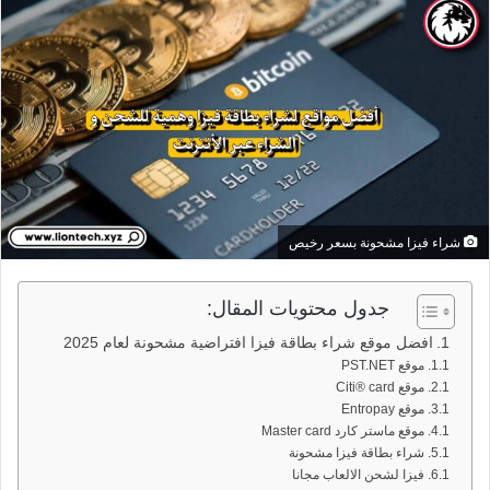
شراء فيزا مشحونة بسعر رخيص
جدول محتويات المقال:
افضل موقع شراء بطاقة فيزا افتراضية مشحونة لعام 2025
موقع PST.NET
موقع Citi® card
موقع Entropay
موقع ماستر كارد Master card
شراء بطاقة فيزا مشحونة
فيزا لشحن الالعاب مجانا