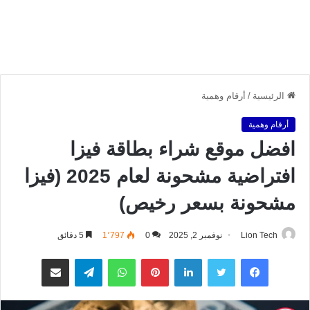
الرئيسية
/
أرقام وهمية
أرقام وهمية
افضل موقع شراء بطاقة فيزا
افتراضية مشحونة لعام 2025 (فيزا
مشحونة بسعر رخيص)
Lion Tech
نوفمبر 2, 2025
0
1٬797
5 دقائق
فيسبوك
تويتر
لينكدإن
بينتيريست
واتساب
تيلقرام
مشاركة عبر البريد