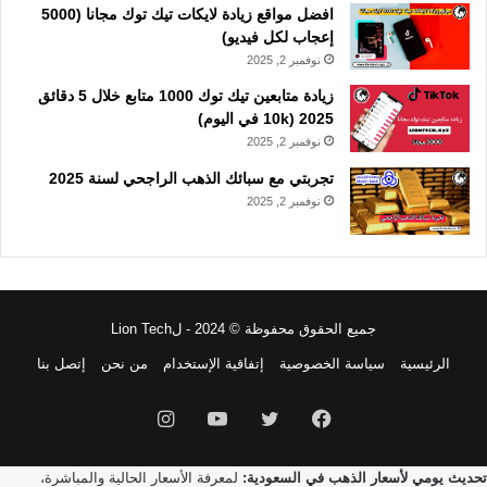
افضل مواقع زيادة لايكات تيك توك مجانا (5000
إعجاب لكل فيديو)
نوفمبر 2, 2025
زيادة متابعين تيك توك 1000 متابع خلال 5 دقائق
2025 (10k في اليوم)
نوفمبر 2, 2025
تجربتي مع سبائك الذهب الراجحي لسنة 2025
نوفمبر 2, 2025
جميع الحقوق محفوظة © 2024 - لLion Tech
الرئيسية
سياسة الخصوصية
إتفاقية الإستخدام
من نحن
إتصل بنا
فيسبوك
تويتر
يوتيوب
انستقرام
تحديث يومي لأسعار الذهب في السعودية:
لمعرفة الأسعار الحالية والمباشرة،