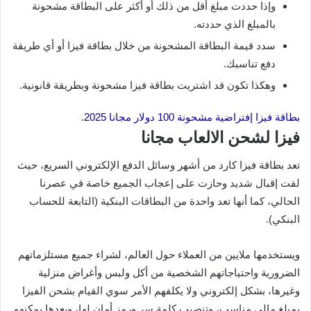
وإذا حددت مبلغ أقل من ذلك أو أكثر على البطاقة مشحونة
بالمبلغ الذي حددته.
سدد قيمة البطاقة المشحونة من خلال بطاقة فيزا أو أي طريقة
دفع تناسبك.
وهكذا تكون قد اشتريت بطاقة فيزا مشحونة وبطريقة قانونية.
بطاقة فيزا إفتراضية مشحونة 100 دولار مجانا 2025
.
فيزا لشحن الالعاب مجانا
تعد بطاقة فيزا كارد من أشهر وسائل الدفع الإلكتروني السريع، حيث
لقت إقبال شديد وحازت على إعجاب الجميع خاصة في عصرنا
الحالي، كما أنها تعد واحدة من البطاقات البنكية (التابعة للحساب
البنكي).
ويستخدمها ملايين من العملاء حول العالم، لشراء جميع مستلزماتهم
الضرورية واحتياجاتهم الشخصية من أكل ولبس وأغراض منزلية
وغيرها، بشكل إلكتروني ولا يكلفهم الأمر سوي القيام بشحن الفيزا
بمبلغ مالي مناسب، وتنصيب كلمة سر ورمز أمان لها، وبعدها يمكنهم