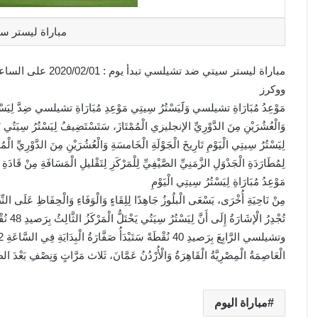
مباراة ليستر 
ووكرز
مَوْعِدُ مُبَارَاةِ تشيلسي وَلََيَسْتُرُ سِيتِي مَوْعِدِ مُبَارَاةِ تشيلسي ضِدَّ لِيَسْتُر
وَالْعُشُرَيْنِ مِنَ الدَّوْرِيِّ الإنجليزي الْمُمْتَازَ، سَتَسْتَضِيفُ لِيَسْتُرُ سِيَتُي 
لِمُطَارَدَةِ الْجَدْوَلِ الزَّمَنِيِّ الصَّيْفِيِّ لِلْمَرْكَزِ لِتَقْليلِ الْمَسَافَةِ مِنْ قَادَ
مَوْعِدُ مُبَارَاةِ لِيَسْتُرُ سِيتِي الْيَوْمِ
مِنْ نَاحِيَةِ أُخْرَى، يَسْعَى الْبلُوزُ جَاهِدًا لِلِقَاءٍ وَالْوَفَاءِ وَالْحِفَاظِ عَلَى النِّظَا
وتشيلسي الرَّابِعَ بِرَصيدِ 40 نُقْطَةً سَتَبْدَأُ صَفَّارَةُ الْبِدَايَةِ فِي السَّاعَةِ 12: 30 ظُهْرًا، وَفْقًا بِتَوْقِيتِ جرِينِتْشٍ، السَّاعَةَ 2: 30 مَسَاءً.
الْعَاصِمَةُ الْمِصْرِيَّةُ الْقَاهِرَةُ وَالْأُرْدُنُ عَمَّانَ، ثَلاث مَرَّاتٍ وَنِصْفِ بَعْدَ الظُّ
مباراة اليوم