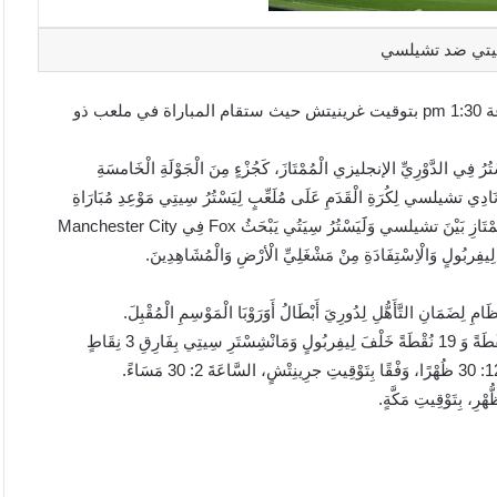
سيتي ضد تشيلسي
مباراة ليستر سيتي ضد تشيلسي تبدأ يوم : 2020/02/01 على الساعة 1:30 pm بتوقيت غرينيتش حيث ستقام المباراة في ملعب ذو
ُ فِي الدَّوْرِيِّ الإنجليزي الْمُمْتَازَ، كَجُزْءٍ مِنَ الْجَوْلَةِ الْخَامسَةِ
نَادِي تشيلسي لِكُرَةِ الْقَدَمِ عَلَى مُلَعِّبٍ لِيَسْتُرُ سِيتِي مَوْعِدِ مُبَارَاةِ
لِيَسْتُرُ سِيتِي الْيَوْمِ تَارِيخَ الْجَوْلَةِ الْخَامسَةِ وَالْعُشُرَيْنِ مِنَ الدَّوْرِيِّ الْمُمْتَازِ بَيْنَ تشيلسي وَلََيَسْتُرُ سِيَتُي يَبْحَثُ Fox فِي Manchester City
ةِ لِيفِربُولٍ وَالْاِسْتِفَادَةِ مِنْ مَشْغَلِيِّ الْأرْضِ وَالْمُشَاهِدِينَ.
مِ لِضَمَانِ التَّأَهُّلِ لِدُورِيَ أَبْطَالُ أَوََرَوْبَا الْمَوْسِمِ الْمُقْبِلَ.
تُجْدِرُ الْإشَارَةُ إِلَى أَنَّ لِيَسْتُرُ سِيَتُي يَحْتَلُّ الْمَرْكَزُ الثَّالِثُ بِرَصيدِ 48 نُقْطَةً وَ 19 نُقْطَةً خَلْفَ لِيفِربُولٍ وَمَانْشِسْتَرِ سِيتِي بِفَارِقِ 3 نِقَاطٍ
هْرِ، بِتَوْقِيتِ مَكَّةٍ.