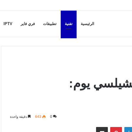
الرئيسية
تقنية
تطبيقات
فري فاير
IPTV
تشيلسي يوم:
0
643
دقيقة واحدة
لينكدإن
بينتيريست
مشاركة عبر البريد