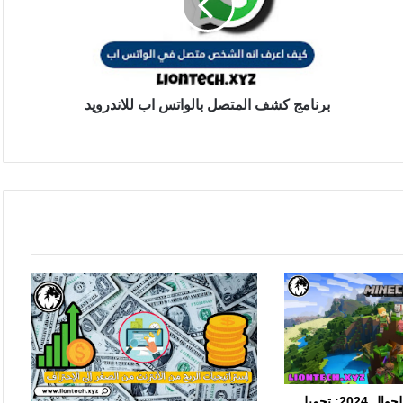
برنامج كشف المتصل بالواتس اب للاندرويد
مودات ماين كرافت الجوال 2024: تحميل