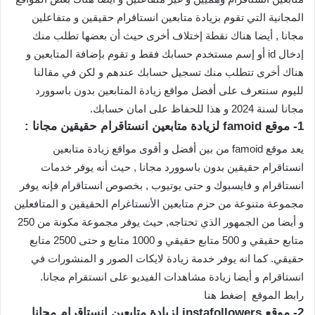
المجانية التي تقوم بزيادة متابعين انستاقرام حقيقين و متفاعلين
مجانا , أيضا هناك نقطة إختلاف أخرى حيث أن بعضها تطلب منك
إدخال id أو إسم مستخدم حسابك فقط و تقوم بإضافة المتابعين و
هناك أخرى تتطلب منك تسجيل حسابك عندهم و لكن في مقالنا
لليوم سنتعرف على أفضل مواقع زيادة المتابعين بدون باسوورد
مجانا لسنة 2024 و هذا للحفاظ على امان حسابك.
1- موقع famoid لزيادة متابعين انستاقرام حقيقين مجانا :
يعد موقع famoid من بين أفضل و أقوى مواقع زيادة متابعين
انستاقرام حقيقين بدون باسوورد مجانا , حيث أنه يوفر خدمات
انستاقرام و فايسبوك و حتى يوتيوب , بخصوص انستاقرام فإنه يوفر
مجموعة متنوعة من حزم متابعين الأنستاغرام الحقيقين و المتافعلين
و أيضا من الجمهور الذي تحتاجه, حيث يوفر مجموعة مكونة من 250
متابع حقيقي و 500 متابع حقيقي و 1000 متابع و حتى 2500 متابع
حقيقي. كما انه يوفر خدمة زيادة لايكات الصور و المنشورات في
انستاقرام و أيضا زيادة مشاهدات الفيديو على انستقرام مجانا.
رابط الموقع إضغط هنا
2- موقع instafollowers لزيادة متابعين انستاقرام مجانا