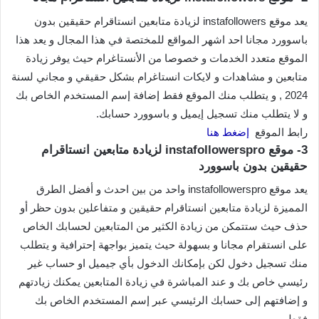
يعد موقع instafollowers لزيادة متابعين انستاقرام حقيقين بدون
باسوورد مجانا احد اشهر المواقع للمختصة في هذا المجال و يعد هذا
الموقع متعدد الخدمات و خصوصا من الأنستاغرام حيث يوفر زيادة
متابعين و مشاهدات و لايكات انستاغرام بشكل حقيقي و مجاني لسنة
2024 , و يتطلب منك الموقع فقط إضافة إسم المستخدم الخاص بك
و لا يتطلب منك تسجيل إيميل و باسوورد حسابك.
رابط الموقع
إضغط هنا
3- موقع instafollowerspro لزيادة متابعين انستاقرام
حقيقين بدون باسوورد
يعد موقع instafollowerspro واحد من بين احدث و أفضل الطرق
المميزة لزيادة متابعين انستاقرام حقيقين و متفاعلين بدون حظر أو
حذف حيث ستتمكن من زيادة الكثير من المتابعين لحسابك الخاص
على انستقرام مجانا و بسهولة حيث يتميز بواجهة إحترافية و يتطلب
منك تسجيل دخول لكن بإمكانك الدخول بأي جيميل او حساب غير
رئيسي خاص بك و عند المباشرة في زيادة المتابعين يمكنك زيادتهم
و إضافتهم إلى حسابك الرئيسي عبر إسم المستخدم الخاص بك
فقط.