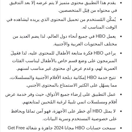
يقدم هذا التطبيق محتوى متميز لا يتم عرضه إلا بعد التدقيق
في محتواه من قِبَل المتخصصين.
يُمكّن المُستخدم من تحميل المحتوى الذي يريده ليشاهده في
الوقت المناسب له.
يعمل HBO في جميع أنحاء دول العالم، لذا يضم العديد من
مختلف المحتويات العربية والأجنبية.
يراعي HBO فكرة متابعة الأطفال للمحتوى عليه، لذا فعَمِلَ
المبرمجون على وضع قسم خاص بالأطفال ليناسب الفئات
العمرية لهم، وعدم عرض أي محتوى غير مناسب لسنهم.
تتيح خدمة HBO إمكانية دبلجة الأفلام الأجنبية والمسلسلات،
مما يسهّل على الكثير الاستمتاع بالمحتوى الأجنبي.
عمل التطبيق على إرضاء جميع الأذواق، حيث وفر خدمة عرض
أفلام ومسلسلات انمي تلبيةً لرغبة المُحبين لمتابعتهم.
لا يمثل HBO أي خطر على الأجهزة، فهو آمن تمامًا ويحافظ
على خصوصية المستخدم وسرية البيانات.
سمحت حسابات HBO مجانا 2024 جاهزة و شغالة Get Free