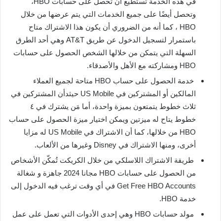
في هذه الخدمة تستطيع أن تحصل على حسابات HBO،
وتحصل أيضًا على جميع الخدمات التي يتم عرضها من خلال
HBO ، كما أنه من الضروري أن يكون هذا الاشتراك متاح
باستمرار لتسجيل الدخول عن طريق AT&T وهي أحد الطرق
السهلة التي يتمكن من خلالها الشخص الحصول على حسابات
HBO ومشاركته مع الأهل والأصدقاء.
خدمة الحصول على حساب HBO متاحة لجميع العملاء
المالكين أو المشتركين في US Mobile حيثدأن المشتركين في
ثلاث خطوط يتمتعون بميزة واحدة، أما مَن يشترك في ٤
خطوط يتاح له ميزتين ويمكن اختيار ميزة الحصول على حساب
HBO من خلالها، كما أن الاشتراك في US Mobile له مزايا
أخرى، ومنها الاشتراك في Disney وغيرها من الألعاب.
طريقة الاشتراك اللاسلكي من خلال الكريكت تُمكّن الأشخاص
من الحصول على حسابات HBO مجانا 2024 جاهزة و شغالة
Get Free HBO Accounts في أي وقت ترغب فيه الدخول إلى
خدمة HBO.
مولد حسابات HBO وهي إحدى الأدوات التي تعمل على عمل