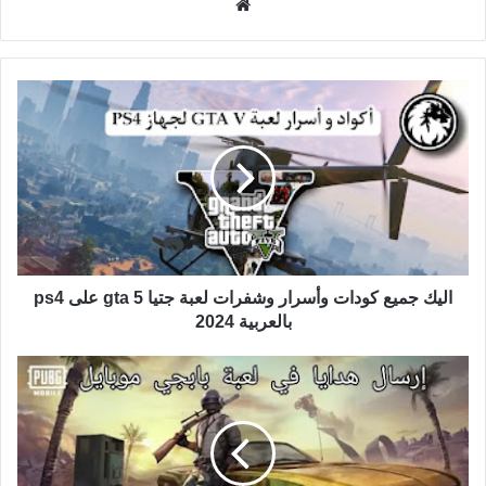
موقع
الويب
اليك جميع كودات وأسرار وشفرات لعبة جتيا gta 5 على ps4
بالعربية 2024