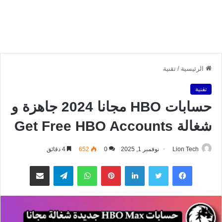
الرئيسية
/
تقنية
تقنية
حسابات HBO مجانا 2024 جاهزة و
شغالة Get Free HBO Accounts
Lion Tech
نوفمبر 1, 2025
0
652
4 دقائق
فيسبوك
تويتر
لينكدإن
بينتيريست
واتساب
تيلقرام
مشاركة عبر البريد