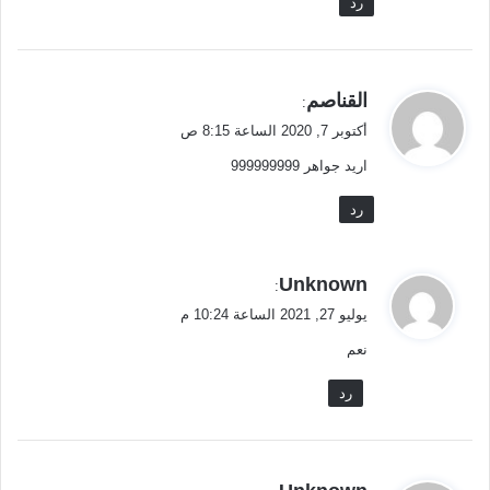
رد
ي
القناصم
:
ق
أكتوبر 7, 2020 الساعة 8:15 ص
و
اريد جواهر 999999999
ل
رد
ي
Unknown
:
ق
يوليو 27, 2021 الساعة 10:24 م
و
نعم
ل
رد
ي