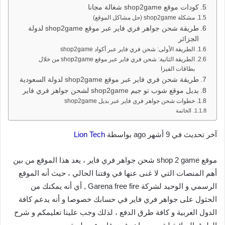
كودات موقع shop2game شغالة مجانا
مشكلة shop2game (حل مشاكل الموقع)
طريقة شحن جواهر فري فاير عبر موقع shop2game لدولة
الجزائر
الطريقة الأولى: شحن فري فاير عبر أكواد shop2game
الطريقة الثانية: شحن فري فاير عبر موقع shop2game من خلال
بطاقات الفيزا
طريقة شحن فري فاير عبر موقع shop2game لدولة السعودية
بديل موقع شوب تو جيم shop2game لشحن جواهر فري فاير
خطوات شحن جواهر فري فاير عبر بديل shop2game
الخاتمة
آخر تحديث في 9 أشهر ago بواسطة
Lion Tech
موقع shop 2 game شحن جواهر فري فاير ، يعد هذا الموقع من بين
أهم المنصات التي لا غنى عنها في وقتنا الحالي ، حيث أنه الموقع
الرسمي و الوحيد لشركة Garena free fire , أي أنه يمكنك من
الحثول على جواهر فري فاير في حسابك خصوصا و أنه يدعم كافة
الدول العربية و كافة طرق الدفع ، لذلك وجب علينا تعليمكم و شرح