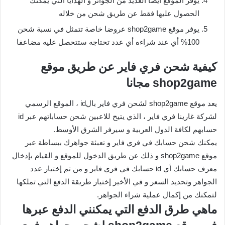
يوفر الموقع أيضا العديد من الجوائز و الهدايا التي يمكنك
الحصول عليها فقط عن طريق شحن من خلاله
يوفر موقع shop2game عروضا خاصة تتمثل في نسبة شحن
100% أي عند شراءه أي عدد تحتاجه ستتحصل عليه مضاعفا
كيفية شحن فري فاير عن طريق موقع
shop2game مجانا
يعد موقع shop2game لشحن فري فاير بالid ، الموقع الرسمي
لشركة غارينا فري فاير ، الذي يتيح للاعبين شحن حساباتهم عبر id
حسابهم لكافة الدول العربية و سيرفر الشرق الأوسط.
يمكنك شحن حسابك في فري فاير و تعبئة جواهرك ببساطة عبر
موقع shop2game و ذلك عن طريق الدخول للموقع و القيام بإدخال
معرف حسابك أي id حسابك في فري فاير و من ثم إختيار عدد
الجواهر وتحديد السعر و في الأخير إختيار طريقة الدفع التي تملكها
لتمكنك من إكمال عملية شراء الجواهر.
ماهي طرق الدفع التي يمكنني الدفع عبرها