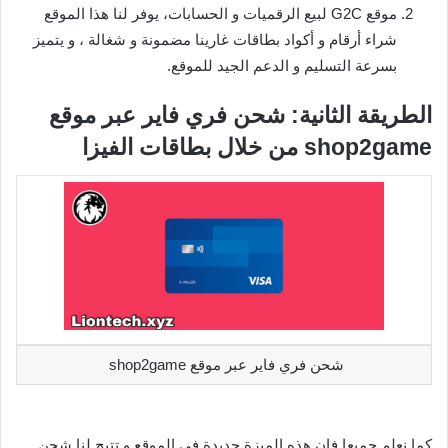
موقع G2C لبيع الرقميات و الحسابات، يوفر لنا هذا الموقع
شراء أرقام و أكواد بطاقات غارينا مضمونة و شغالة ، و يتميز
بسرعة التسليم و الدعم الجيد للموقع.
الطريقة الثانية: شحن فري فاير عبر موقع
shop2game من خلال بطاقات الفيزا
شحن فري فاير عبر موقع shop2game
كما نعلم جميعا فإن هذه الميزة جديدة في الموقع و تتيح لنا شحن