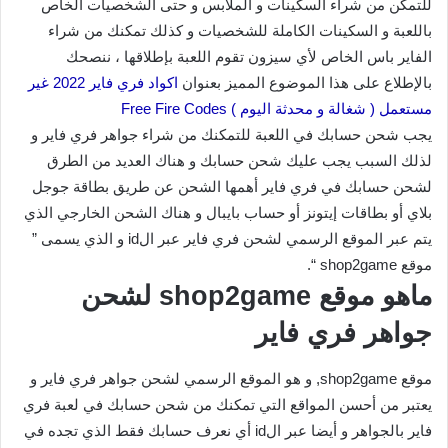
للتمكن من شراء السكينات و الملابس و حتى الشخصيات الخاص
باللعبة و السكينات الكاملة للشخصيات و كذلك تمكنك من شراء
الفاير باس الخاص لأي سيزون تقوم اللعبة بإطلاقها ، ننصحك
بالإطلاع على هذا الموضوع المميز بعنوان
اكواد فري فاير 2022 غير
مستعمل ( شغالة و محدثة اليوم ) Free Fire Codes
يجب شحن حسابك في اللعبة للتمكنك من شراء جواهر فري فاير و
لذلك السبب يجب عليك شحن حسابك و هناك العديد من الطرق
لشحن حسابك في فري فاير أهمها الشحن عن طريق بطاقة جوجل
بلاي أو بطاقات إيتونز أو حساب بايبال و هناك الشحن الخارجي الذي
يتم عبر الموقع الرسمي لشحن فري فاير عبر الid و الذي يسمى ”
موقع shop2game “.
ماهو موقع shop2game لشحن
جواهر فري فاير
موقع shop2game, و هو الموقع الرسمي لشحن جواهر فري فاير و
يعتبر من أحسن المواقع التي تمكنك من شحن حسابك في لعبة فري
فاير بالجواهر و أيضا عبر الid أي نعرف حسابك فقط الذي تجده في