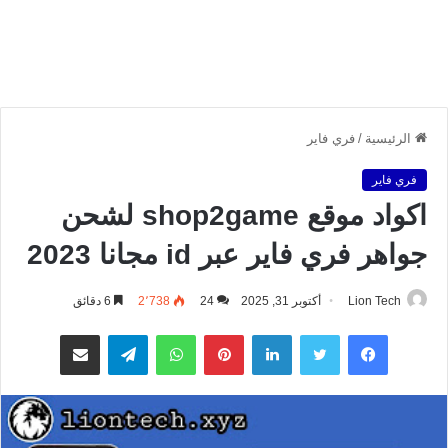
الرئيسية
/
فري فاير
فري فاير
اكواد موقع shop2game لشحن
جواهر فري فاير عبر id مجانا 2023
Lion Tech
أكتوبر 31, 2025
24
2٬738
6 دقائق
فيسبوك
تويتر
لينكدإن
بينتيريست
واتساب
تيلقرام
مشاركة عبر البريد