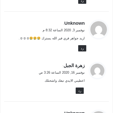
رد
ي
Unknown
:
ق
نوفمبر 3, 2020 الساعة 8:32 م
و
اريد جواهر فري فير الله يسترك
☺☺☺.
ل
رد
ي
زهرة الجبل
:
ق
نوفمبر 16, 2020 الساعة 3:26 ص
و
اعطيني الايدي تبعك واشحنلك
ل
رد
ي