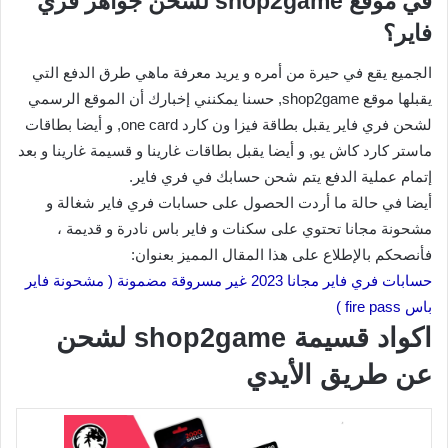
في موقع shop2game لشحن جواهر فري
فاير؟
الجميع يقع في حيرة من أمره و يريد معرفة ماهي طرق الدفع التي
يقبلها موقع shop2game, حسنا يمكنني إخبارك أن الموقع الرسمي
لشحن فري فاير يقبل بطاقة فيزا ون كارد one card, و أيضا بطاقات
ماستر كارد كاش يو, و أيضا يقبل بطاقات غارينا و قسيمة غارينا و بعد
إتمام عملية الدفع يتم شحن حسابك في فري فاير.
أيضا في حالة ما أردت الحصول على حسابات فري فاير شغالة و
مشحونة مجانا تحتوي على سكنات و فاير باس نادرة و قديمة ،
فأنصحكم بالإطلاع على هذا المقال المميز بعنوان:
حسابات فري فاير مجانا 2023 غير مسروقة مضمونة ( مشحونة فاير
باس fire pass )
اكواد قسيمة shop2game لشحن
عن طريق الأيدي