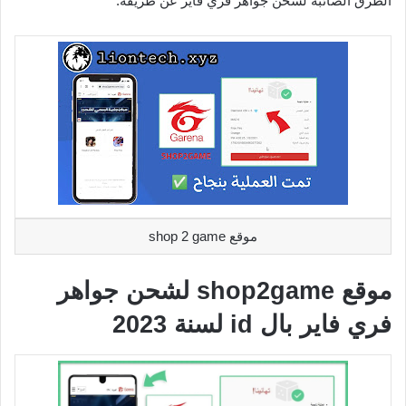
الطرق الصائبة لشحن جواهر فري فاير عن طريقه.
موقع shop 2 game
موقع shop2game لشحن جواهر
فري فاير بال id لسنة 2023