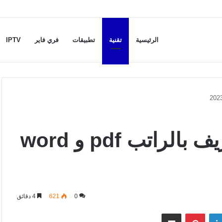
الرئيسية
تقنية
تطبيقات
فري فاير
IPTV
أفضل 5 صيغة نموذج تعريف بالراتب pdf و word
0
621
4 دقائق
لينكدإن
بينتيريست
مشاركة عبر البريد